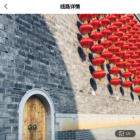

线路详情

2/9