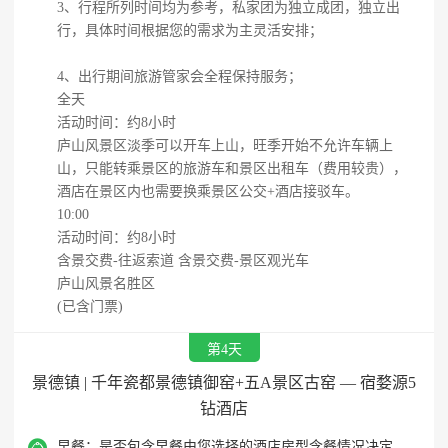
3、行程所列时间均为参考，私家团为独立成团，独立出
行，具体时间根据您的需求为主灵活安排；
4、出行期间旅游管家会全程保持服务；
全天
活动时间：约8小时
庐山风景区淡季可以开车上山，旺季开始不允许车辆上
山，只能转乘景区的旅游车和景区出租车（费用较贵），
酒店在景区内也需要换乘景区公交+酒店接驳车。
10:00
活动时间：约8小时
含景交费-往返索道 含景交费-景区观光车
庐山风景名胜区
(已含门票)
第4天
景德镇 | 千年瓷都景德镇御窑+五A景区古窑 — 宿婺源5
钻酒店

早餐：
是否包含早餐由您选择的酒店房型含餐情况决定，