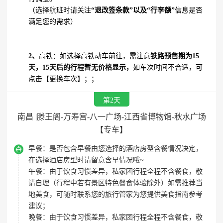
（选择航班时请关注
“退改签条款”以及“行李额”
信息是否
满足您的需求）
2、
高铁：如选择高铁动车前往，需注意
铁路预售期为15
天，15天后的行程暂无价格显示，
如车次时间不合适，可
点击【更换车次】；
；
第2天
南昌 |滕王阁-万寿宫-八一广场-江西省博物馆-秋水广场
【专车】

早餐：
是否包含早餐由您选择的酒店房型含餐情况决定，
在选择酒店房型时请留意含早情况哦~
午餐：
由于饮食习惯差异，私家团行程全程不含餐食，敬
请自理（行程中若有景区特色餐食体验除外）如需推荐当
地美食，可随时联系您的旅行管家为您提供美食指南参考
建议；
晚餐：
由于饮食习惯差异，私家团行程全程不含餐食，敬