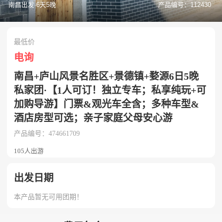
南昌出发·6天5晚
产品编号：112430
最低价
电询
南昌+庐山风景名胜区+景德镇+婺源6日5晚
私家团·【1人可订！独立专车；私享纯玩+可
加购导游】门票&观光车全含；多种车型&
酒店房型可选；亲子家庭父母安心游
产品编号：474661709
105人出游
出发日期
本产品暂无可用团期！