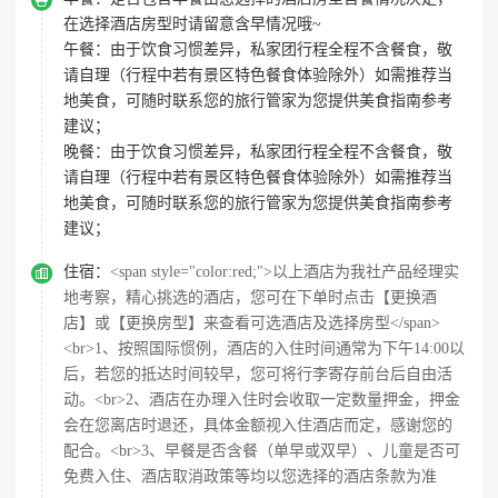
在选择酒店房型时请留意含早情况哦~
午餐：
由于饮食习惯差异，私家团行程全程不含餐食，敬
请自理（行程中若有景区特色餐食体验除外）如需推荐当
地美食，可随时联系您的旅行管家为您提供美食指南参考
建议；
晚餐：
由于饮食习惯差异，私家团行程全程不含餐食，敬
请自理（行程中若有景区特色餐食体验除外）如需推荐当
地美食，可随时联系您的旅行管家为您提供美食指南参考
建议；

住宿：
<span style="color:red;">以上酒店为我社产品经理实
地考察，精心挑选的酒店，您可在下单时点击【更换酒
店】或【更换房型】来查看可选酒店及选择房型</span>
<br>1、按照国际惯例，酒店的入住时间通常为下午14:00以
后，若您的抵达时间较早，您可将行李寄存前台后自由活
动。<br>2、酒店在办理入住时会收取一定数量押金，押金
会在您离店时退还，具体金额视入住酒店而定，感谢您的
配合。<br>3、早餐是否含餐（单早或双早）、儿童是否可
免费入住、酒店取消政策等均以您选择的酒店条款为准