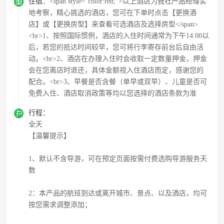

住宿：
<span style="color:red;">以上酒店为我社产品经理实
地考察，精心挑选的酒店，您可在下单时点击【更换酒
店】或【更换房型】来查看可选酒店及选择房型</span>
<br>1、按照国际惯例，酒店的入住时间通常为下午14:00以
后，若您的抵达时间较早，您可将行李寄存前台后自由活
动。<br>2、酒店在办理入住时会收取一定数量押金，押金
会在您离店时退还，具体金额视入住酒店而定，感谢您的
配合。<br>3、早餐是否含餐（单早或双早）、儿童是否可
免费入住、酒店取消政策等均以您选择的酒店条款为准

行程：
全天
【温馨提示】
1、默认不含导游，可在预定页面按需付费选购导游服务天
数
2：本产品的航班到达或离开城市、景点、以及酒店，均可
按您需求调整添加；