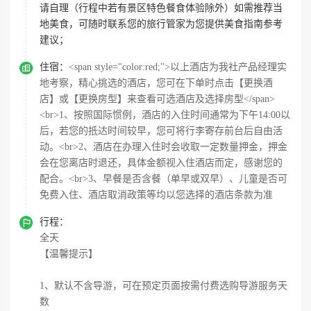
请自理（行程中若有景区特色餐食体验除外）如需推荐当
地美食，可随时联系您的旅行管家为您提供美食指南参考
建议；

住宿：
<span style="color:red;">以上酒店为我社产品经理实
地考察，精心挑选的酒店，您可在下单时点击【更换酒
店】或【更换房型】来查看可选酒店及选择房型</span>
<br>1、按照国际惯例，酒店的入住时间通常为下午14:00以
后，若您的抵达时间较早，您可将行李寄存前台后自由活
动。<br>2、酒店在办理入住时会收取一定数量押金，押金
会在您离店时退还，具体金额视入住酒店而定，感谢您的
配合。<br>3、早餐是否含餐（单早或双早）、儿童是否可
免费入住、酒店取消政策等均以您选择的酒店条款为准

行程：
全天
【温馨提示】
1、默认不含导游，可在预定页面按需付费选购导游服务天
数