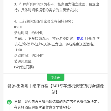
3、行程所列时间均为参考，私家团为独立成团，独立出
行，具体时间根据您的需求为主灵活安排；
4、出行期间旅游管家会全程保持服务；
08:00
活动时间：约8小时
早餐后，专车接您游玩。推荐游览路线：
婺源
-月亮湾-李
坑-江湾-篁岭-江岭-庆源-五龙山。游玩结束送回酒店。
11:00
活动时间：约2小时
婺源风景区
(含首道门票)
第6天
婺源-出发地｜结束行程【24H专车送机景德镇机场/婺源
站】

早餐：
是否包含早餐由您选择的酒店房型含餐情况决定，
在选择酒店房型时请留意含早情况哦~