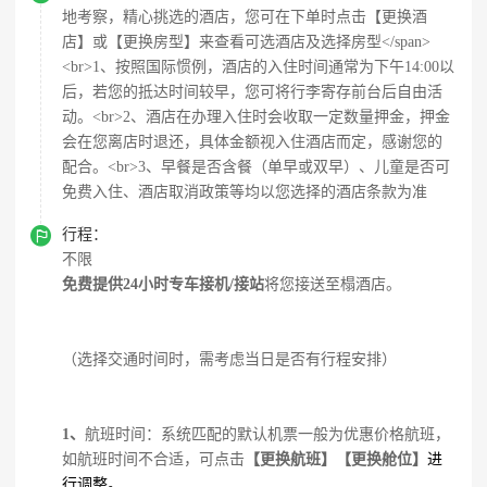
地考察，精心挑选的酒店，您可在下单时点击【更换酒
店】或【更换房型】来查看可选酒店及选择房型</span>
<br>1、按照国际惯例，酒店的入住时间通常为下午14:00以
后，若您的抵达时间较早，您可将行李寄存前台后自由活
动。<br>2、酒店在办理入住时会收取一定数量押金，押金
会在您离店时退还，具体金额视入住酒店而定，感谢您的
配合。<br>3、早餐是否含餐（单早或双早）、儿童是否可
免费入住、酒店取消政策等均以您选择的酒店条款为准

行程：
不限
免费提供24小时专车接机/接站
将您接送至榻酒店。
（选择交通时间时，需考虑当日是否有行程安排）
1、
航班时间：系统匹配的默认机票一般为优惠价格航班，
如航班时间不合适，可点击
【更换航班】【更换舱位】
进
行调整。