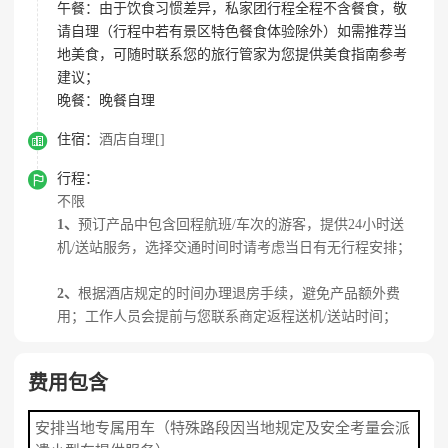
午餐：
由于饮食习惯差异，私家团行程全程不含餐食，敬
请自理（行程中若有景区特色餐食体验除外）如需推荐当
地美食，可随时联系您的旅行管家为您提供美食指南参考
建议；
晚餐：
晚餐自理

住宿：
酒店自理[]

行程：
不限
1、
预订产品中包含回程航班/车次的游客，提供24小时送
机/送站服务，选择交通时间时请考虑当日有无行程安排；
2、
根据酒店规定的时间办理退房手续，避免产品额外费
用；工作人员会提前与您联系商定返程送机/送站时间；
费用包含
安排当地专属用车（特殊路段因当地规定及安全考量会派