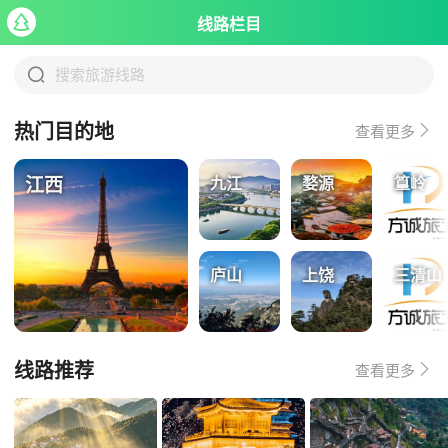

线路栏目

搜索旅游线路

热门目的地
查看更多
江西
九江
婺源
篁岭
庐山
上饶
三清山

线路推荐
查看更多