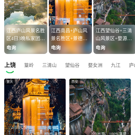
江西庐山风景名胜
江西南昌+庐山风
江西望仙谷+三清
区4日3晚私家团
景名胜区+景德镇
山风景区+婺源篁
·【暑期预售 咨询
+婺源+三清山风
岭景区3日2晚自由
电询
电询
电询
客服优惠至高立减
景区+望仙谷6日5
行·【端午暑期出
800元】自营标杆
晚私家团·【别再
行咨询客服，下单
上饶
篁岭
三清山
望仙谷
婺女洲
九江
庐
【3晚连住山顶
只盯着远途了！江
享优惠，福利不等

·BC线金牌导游陪
西才是被低估的宝
人】8人小团拼车
重庆
西安
同讲解】亲子儿童
藏目的地】【暑期
游 网红望仙谷夜
含早含门票+赠云
狂欢开启！咨询客
景+三清山天下秀
端下午茶【行程可
服立减至高1000/
+四季晒秋人家篁
调:东林大佛+秀峰
单】 司导专车 婺
岭 宿1晚三清山山
李白瀑布】夜游牯
女洲+望仙+三清
脚下酒店+1晚婺源
岭镇+望江亭日落
山+庐山+景德镇
城区酒店
395出游
100%满意
223出游
100%满意