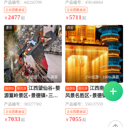
跟团游·12人小团含篁岭索
篁岭景区4日3晚私家团·
产品编号：442243709
产品编号：458140664
道住2晚婺源，望仙谷＆陶
【别再观望！世遗景德镇！
企业团建|会议
企业团建|会议
瓷博物馆&雕塑瓷厂『篁
咨询客服下单最高立减800
2477
5711
亲子研学（跟着课本）
亲子研学（跟着课本）
￥
起
￥
起
岭』晒秋
元&限量升级车型】望仙谷
重庆
西安
婺女洲 三清山·难易可调 景
德镇 篁岭 1晚三清山+2晚
婺源5钻
103出游
100%满意
250出游
100%满意
江西望仙谷+婺
江西南昌+庐山
纯游玩
观光游
纯游玩
观光游
源篁岭景区+景德镇+三清
风景名胜区+景德镇+婺源
山风景区5日4晚私家团·
+三清山风景区+望仙谷5日
产品编号：383277302
产品编号：556137559
【走遍大江南北，江西拖住
4晚私家团·【暑期热卖&避
企业团建|会议
企业团建|会议
后腿，咨询客服下单立减至
暑胜地 咨询客服领至高优
7033
7055
亲子研学（跟着课本）
亲子研学（跟着课本）
￥
起
￥
起
高800元，必须冲！】望仙
惠1000元整单&特色伴手