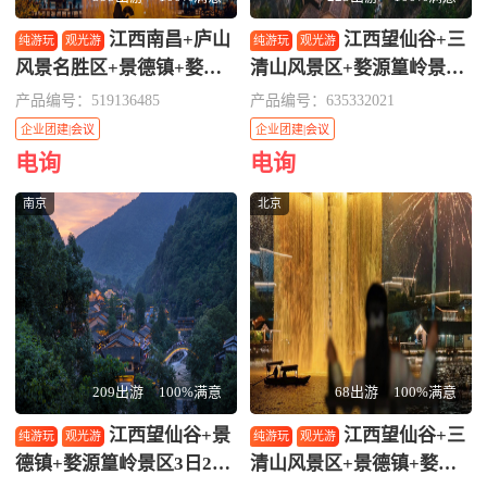
江西南昌+庐山
江西望仙谷+三
纯游玩
观光游
纯游玩
观光游
风景名胜区+景德镇+婺源
清山风景区+婺源篁岭景区
+三清山风景区+望仙谷6日
3日2晚自由行·【端午暑期
产品编号：519136485
产品编号：635332021
5晚私家团·【别再只盯着远
出行咨询客服，下单享优
企业团建|会议
企业团建|会议
途了！江西才是被低估的宝
惠，福利不等人】8人小团
亲子研学（跟着课本）
亲子研学（跟着课本）
电询
电询
藏目的地】【暑期狂欢开
拼车游 网红望仙谷夜景+三
南京
北京
启！咨询客服立减至高100
清山天下秀+四季晒秋人家
0/单】 司导专车 婺女洲+望
篁岭 宿1晚三清山山脚下酒
仙+三清山+庐山+景德镇
店+1晚婺源城区酒店
209出游
100%满意
68出游
100%满意
江西望仙谷+景
江西望仙谷+三
纯游玩
观光游
纯游玩
观光游
德镇+婺源篁岭景区3日2晚
清山风景区+景德镇+婺源