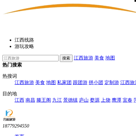
江西线路
游玩攻略
江西旅游
美食
地图
热门搜索
热搜词
江西旅游
美食
地图
私家团
跟团游
拼小团
定制游
江西旅
目的地
江西
南昌
滕王阁
九江
景德镇
庐山
婺源
上饶
鹰潭
宜春
18779294550