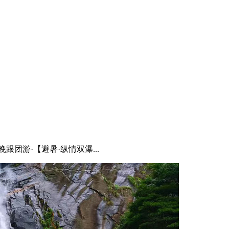
晚跟团游·【避暑·纵情双瀑...