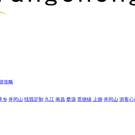
游攻略
萍乡
井冈山
找我定制
九江
南昌
婺源
景德镇
上饶
井冈山
游客心