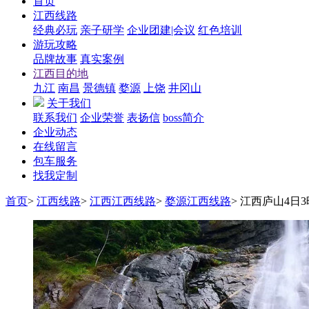
首页
江西线路
经典必玩
亲子研学
企业团建|会议
红色培训
游玩攻略
品牌故事
真实案例
江西目的地
九江
南昌
景德镇
婺源
上饶
井冈山
关于我们
联系我们
企业荣誉
表扬信
boss简介
企业动态
在线留言
包车服务
找我定制
首页
>
江西线路
>
江西江西线路
>
婺源江西线路
>
江西庐山4日3