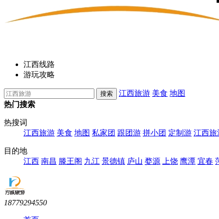
江西线路
游玩攻略
江西旅游
美食
地图
热门搜索
热搜词
江西旅游
美食
地图
私家团
跟团游
拼小团
定制游
江西旅
目的地
江西
南昌
滕王阁
九江
景德镇
庐山
婺源
上饶
鹰潭
宜春
18779294550