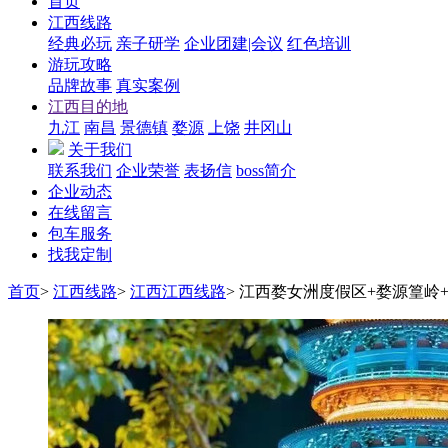
首页
江西线路
经典必玩
亲子研学
企业团建|会议
红色培训
游玩攻略
品牌故事
真实案例
江西目的地
九江
南昌
景德镇
婺源
上饶
井冈山
关于我们
联系我们
企业荣誉
表扬信
boss简介
企业动态
在线留言
包车服务
找我定制
首页
>
江西线路
>
江西江西线路
>
江西婺女洲度假区+婺源篁岭+景