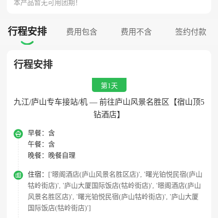
本产品暂无可用团期！
行程安排
费用包含
费用不含
签约付款

行程安排
第1天
九江/庐山专车接站/机 — 前往庐山风景名胜区【宿山顶5
钻酒店】

早餐：
含
午餐：
含
晚餐：
晚餐自理

住宿：
['暻阁酒店(庐山风景名胜区店)', '曙光铂悦民宿(庐山
牯岭街店)', '庐山大厦国际饭店(牯岭街店)', '暻阁酒店(庐山
风景名胜区店)', '曙光铂悦民宿(庐山牯岭街店)', '庐山大厦
国际饭店(牯岭街店)']