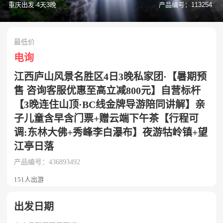
重庆出发·4天3晚
产品编号：113254
最低价
电询
江西庐山风景名胜区4日3晚私家团·【暑期预
售 咨询客服优惠至高立减800元】自营标杆
【3晚连住山顶·BC线金牌导游陪同讲解】亲
子儿童含早含门票+赠云端下午茶【行程可
调:东林大佛+秀峰李白瀑布】夜游牯岭镇+望
江亭日落
产品编号：436893492
151人出游
出发日期