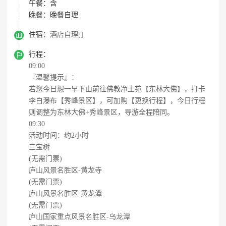
午餐：
含
晚餐：
晚餐自理

住宿：
酒店自理[]

行程：
09:00
『温馨提示』：
若您今日想一早下山前往佛教净土苑【东林大佛】，打卡
李白瀑布【秀峰景区】，可加购【更换行程】，今日行程
则调整为东林大佛+秀峰景区，导游全程陪同。
09:30
活动时间：约2小时
三宝树
(无需门票)
庐山风景名胜区-黄龙寺
(无需门票)
庐山风景名胜区-黄龙潭
(无需门票)
庐山国家重点风景名胜区-乌龙潭