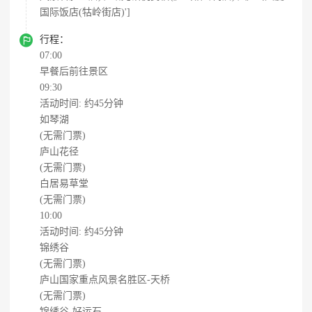
国际饭店(牯岭街店)']

行程：
07:00
早餐后前往景区
09:30
活动时间: 约45分钟
如琴湖
(无需门票)
庐山花径
(无需门票)
白居易草堂
(无需门票)
10:00
活动时间: 约45分钟
锦绣谷
(无需门票)
庐山国家重点风景名胜区-天桥
(无需门票)
锦绣谷-好运石