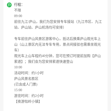

行程：
不限
09:00
前往九江/庐山，我们为您安排专车接站（九江市区、九江
站、庐山站、庐山机场均可安排）
专车前往庐山风景区游客中心，抵达后换乘庐山观光车上
山（山上景区内无法专车专用，景点间接驳也需乘坐观光
车）
观光车上山车程约40分钟，您可在预订时提前加购【庐山
索道】；我们会为您安排索道快速登山
10:00
活动时间：约1小时
庐山风景名胜区
(已含成人门票)
15:00
游览时间：约2小时
【夜游牯岭小镇】