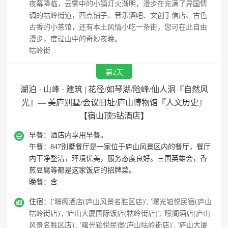
夜幕降临，云雾中的小镇灯火渐明，漫步在充满了异国情
调的牯岭街道，西点铺子、音乐酒吧、文创手信店、古色
古香的小茶馆，还有本土风情小吃一条街，您可在此自由
漫步，度过山中的奇妙夜晚。
牯岭街
第2天
湖泊 · 山峰 · 建筑 | 花径/如琴湖/险峰/仙人洞『自然风
光』— 美庐别墅/会议旧址/庐山博物馆『人文历史』
【宿山顶5钻酒店】

早餐：
酒店内享用早餐。
午餐：
847别墅餐厅是一家位于庐山风景区内的餐厅，餐厅
内干净整洁，环境优美，服务态度良好。三国英雄会，香
煎豆腐等都是这家饭店的招牌菜。
晚餐：
含

住宿：
['暻阁酒店(庐山风景名胜区店)', '曙光铂悦民宿(庐山
牯岭街店)', '庐山大厦国际饭店(牯岭街店)', '暻阁酒店(庐山
风景名胜区店)', '曙光铂悦民宿(庐山牯岭街店)', '庐山大厦