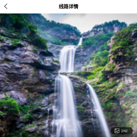

线路详情

3/42