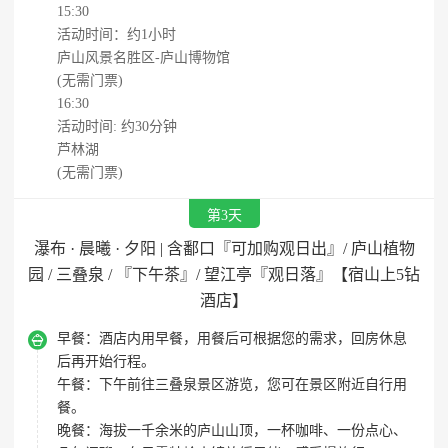
15:30
活动时间：约1小时
庐山风景名胜区-庐山博物馆
(无需门票)
16:30
活动时间: 约30分钟
芦林湖
(无需门票)
第3天
瀑布 · 晨曦 · 夕阳 | 含鄱口『可加购观日出』/ 庐山植物
园 / 三叠泉 / 『下午茶』/ 望江亭『观日落』【宿山上5钻
酒店】

早餐：
酒店内用早餐，用餐后可根据您的需求，回房休息
后再开始行程。
午餐：
下午前往三叠泉景区游览，您可在景区附近自行用
餐。
晚餐：
海拔一千余米的庐山山顶，一杯咖啡、一份点心、