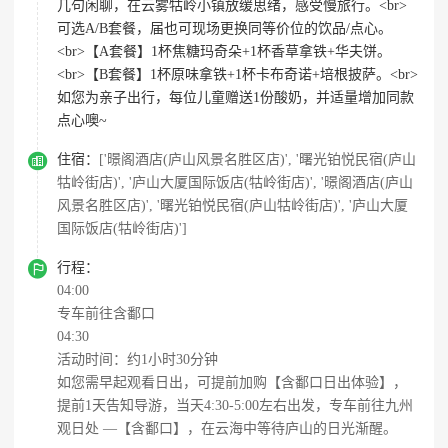
几句闲聊，在云雾牯岭小镇放缓思绪，感受慢旅行。<br>
可选A/B套餐，届也可现场更换同等价位的饮品/点心。
<br>【A套餐】1杯焦糖玛奇朵+1杯香草拿铁+华夫饼。
<br>【B套餐】1杯原味拿铁+1杯卡布奇诺+培根披萨。<br>
如您为亲子出行，每位儿童赠送1份酸奶，并适量增加同款
点心噢~

住宿：
['暻阁酒店(庐山风景名胜区店)', '曙光铂悦民宿(庐山
牯岭街店)', '庐山大厦国际饭店(牯岭街店)', '暻阁酒店(庐山
风景名胜区店)', '曙光铂悦民宿(庐山牯岭街店)', '庐山大厦
国际饭店(牯岭街店)']

行程：
04:00
专车前往含鄱口
04:30
活动时间：约1小时30分钟
如您需早起观看日出，可提前加购【含鄱口日出体验】，
提前1天告知导游，当天4:30-5:00左右出发，专车前往九州
观日处 —【含鄱口】，在云海中等待庐山的日光渐醒。