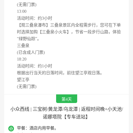
(无需门票)
13:00
活动时间：约3小时
【观三叠泉瀑布】三叠泉景区内全程需步行，您可在下单
时选择加购【三叠泉小火车】，节省一段步行山路，体验
“绿野仙踪”。
三叠泉
(已含成人门票)
18:20
活动时间：约1小时
根据出行当天的日落时间，前往望江亭观日落。
望江亭
(无需门票)
第4天
小众西线 | 三宝树/黄龙潭/乌龙潭 | 返程时间晚+小天池/
诺娜塔院【专车送站】

早餐：
酒店内用早餐。