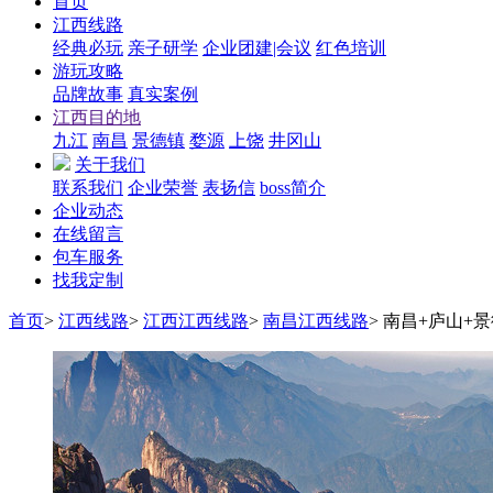
首页
江西线路
经典必玩
亲子研学
企业团建|会议
红色培训
游玩攻略
品牌故事
真实案例
江西目的地
九江
南昌
景德镇
婺源
上饶
井冈山
关于我们
联系我们
企业荣誉
表扬信
boss简介
企业动态
在线留言
包车服务
找我定制
首页
>
江西线路
>
江西江西线路
>
南昌江西线路
>
南昌+庐山+景