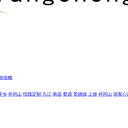
游攻略
萍乡
井冈山
找我定制
九江
南昌
婺源
景德镇
上饶
井冈山
游客心