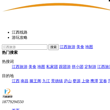
江西线路
游玩攻略
江西旅游
美食
地图
热门搜索
热搜词
江西旅游
美食
地图
私家团
跟团游
拼小团
定制游
江西旅
目的地
江西
南昌
滕王阁
九江
景德镇
庐山
婺源
上饶
鹰潭
宜春
18779294550