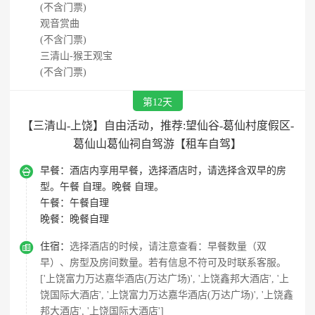
(不含门票)
观音赏曲
(不含门票)
三清山-猴王观宝
(不含门票)
第12天
【三清山-上饶】自由活动，推荐:望仙谷-葛仙村度假区-
葛仙山葛仙祠自驾游【租车自驾】

早餐：
酒店内享用早餐，选择酒店时，请选择含双早的房
型。午餐 自理。晚餐 自理。
午餐：
午餐自理
晚餐：
晚餐自理

住宿：
选择酒店的时候，请注意查看：早餐数量（双
早）、房型及房间数量。若有信息不符可及时联系客服。
['上饶富力万达嘉华酒店(万达广场)', '上饶鑫邦大酒店', '上
饶国际大酒店', '上饶富力万达嘉华酒店(万达广场)', '上饶鑫
邦大酒店', '上饶国际大酒店']