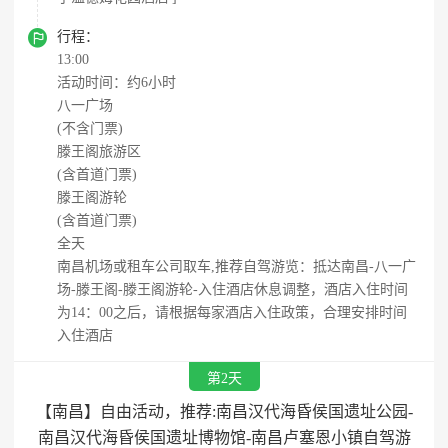

行程：
13:00
活动时间：约6小时
八一广场
(不含门票)
滕王阁旅游区
(含首道门票)
滕王阁游轮
(含首道门票)
全天
南昌机场或租车公司取车,推荐自驾游览：抵达南昌-八一广
场-滕王阁-滕王阁游轮-入住酒店休息调整，酒店入住时间
为14：00之后，请根据每家酒店入住政策，合理安排时间
入住酒店
第2天
【南昌】自由活动，推荐:南昌汉代海昏侯国遗址公园-
南昌汉代海昏侯国遗址博物馆-南昌卢塞恩小镇自驾游