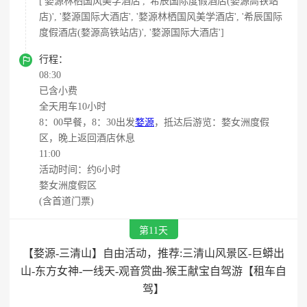
['婺源林栖国风美学酒店', '希辰国际度假酒店(婺源高铁站
店)', '婺源国际大酒店', '婺源林栖国风美学酒店', '希辰国际
度假酒店(婺源高铁站店)', '婺源国际大酒店']

行程：
08:30
已含小费
全天用车10小时
8：00早餐，8：30出发
婺源
，抵达后游览：婺女洲度假
区，晚上返回酒店休息
11:00
活动时间：约6小时
婺女洲度假区
(含首道门票)
第11天
【婺源-三清山】自由活动，推荐:三清山风景区-巨蟒出
山-东方女神-一线天-观音赏曲-猴王献宝自驾游【租车自
驾】