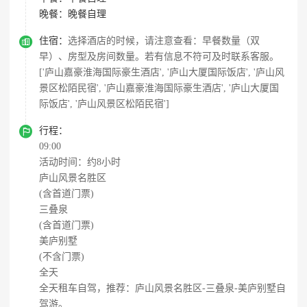
晚餐：
晚餐自理

住宿：
选择酒店的时候，请注意查看：早餐数量（双
早）、房型及房间数量。若有信息不符可及时联系客服。
['庐山嘉豪淮海国际豪生酒店', '庐山大厦国际饭店', '庐山风
景区松陌民宿', '庐山嘉豪淮海国际豪生酒店', '庐山大厦国
际饭店', '庐山风景区松陌民宿']

行程：
09:00
活动时间：约8小时
庐山风景名胜区
(含首道门票)
三叠泉
(含首道门票)
美庐别墅
(不含门票)
全天
全天租车自驾，推荐：庐山风景名胜区-三叠泉-美庐别墅自
驾游。