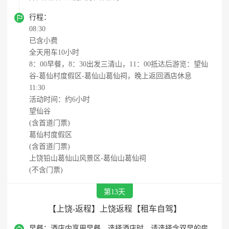

行程：
08:30
已含小费
全天用车10小时
8：00早餐，8：30出发三清山，11：00抵达后游览：望仙
谷-葛仙村度假区-葛仙山葛仙祠，晚上返回酒店休息
11:30
活动时间：约6小时
望仙谷
(含首道门票)
葛仙村度假区
(含首道门票)
上饶铅山葛仙山风景区-葛仙山葛仙祠
(不含门票)
第13天
【上饶-返程】上饶返程【租车自驾】

早餐：
酒店内享用早餐，选择酒店时，请选择含双早的房