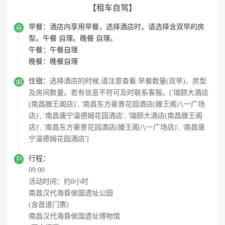
【租车自驾】

早餐：
酒店内享用早餐，选择酒店时，请选择含双早的房
型。午餐 自理。晚餐 自理。
午餐：
午餐自理
晚餐：
晚餐自理

住宿：
选择酒店的时候,请注意查看:早餐数量(双早)、房型
及房间数量。若有信息不符可及时联系客服。['瑞颐大酒店
(南昌滕王阁店)', '南昌东方豪景花园酒店(滕王阁八一广场
店)', '南昌唐宁温德姆花园酒店', '瑞颐大酒店(南昌滕王阁
店)', '南昌东方豪景花园酒店(滕王阁八一广场店)', '南昌唐
宁温德姆花园酒店']

行程：
09:00
活动时间：约8小时
南昌汉代海昏侯国遗址公园
(含首道门票)
南昌汉代海昏侯国遗址博物馆