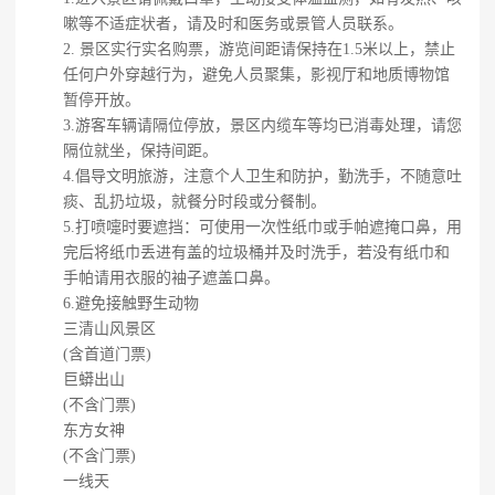
嗽等不适症状者，请及时和医务或景管人员联系。
2. 景区实行实名购票，游览间距请保持在1.5米以上，禁止
任何户外穿越行为，避免人员聚集，影视厅和地质博物馆
暂停开放。
3.游客车辆请隔位停放，景区内缆车等均已消毒处理，请您
隔位就坐，保持间距。
4.倡导文明旅游，注意个人卫生和防护，勤洗手，不随意吐
痰、乱扔垃圾，就餐分时段或分餐制。
5.打喷嚏时要遮挡：可使用一次性纸巾或手帕遮掩口鼻，用
完后将纸巾丢进有盖的垃圾桶并及时洗手，若没有纸巾和
手帕请用衣服的袖子遮盖口鼻。
6.避免接触野生动物
三清山风景区
(含首道门票)
巨蟒出山
(不含门票)
东方女神
(不含门票)
一线天