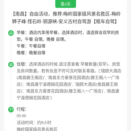
第4天
【南昌】自由活动，推荐:梅岭国家级风景名胜区-梅岭
狮子峰-怪石岭-铜源峡-安义古村自驾游【租车自驾】

早餐：
酒店内享用早餐，选择酒店时，请选择含双早的房
型。午餐 自理。晚餐 自理。
午餐：
午餐自理
晚餐：
晚餐自理

住宿：
选择酒店的时候,请注意查看:早餐数量(双早)、房型
及房间数量。若有信息不符可及时联系客服。['瑞颐大酒店
(南昌滕王阁店)', '南昌东方豪景花园酒店(滕王阁八一广场
店)', '南昌唐宁温德姆花园酒店', '瑞颐大酒店(南昌滕王阁
店)', '南昌东方豪景花园酒店(滕王阁八一广场店)', '南昌唐
宁温德姆花园酒店']

行程：
09:00
活动时间：约8小时
梅岭国家级风景名胜区