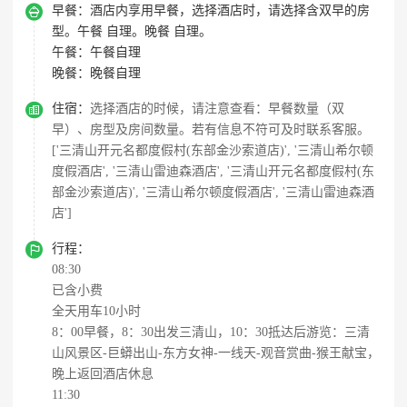

早餐：
酒店内享用早餐，选择酒店时，请选择含双早的房
型。午餐 自理。晚餐 自理。
午餐：
午餐自理
晚餐：
晚餐自理

住宿：
选择酒店的时候，请注意查看：早餐数量（双
早）、房型及房间数量。若有信息不符可及时联系客服。
['三清山开元名都度假村(东部金沙索道店)', '三清山希尔顿
度假酒店', '三清山雷迪森酒店', '三清山开元名都度假村(东
部金沙索道店)', '三清山希尔顿度假酒店', '三清山雷迪森酒
店']

行程：
08:30
已含小费
全天用车10小时
8：00早餐，8：30出发三清山，10：30抵达后游览：三清
山风景区-巨蟒出山-东方女神-一线天-观音赏曲-猴王献宝，
晚上返回酒店休息
11:30