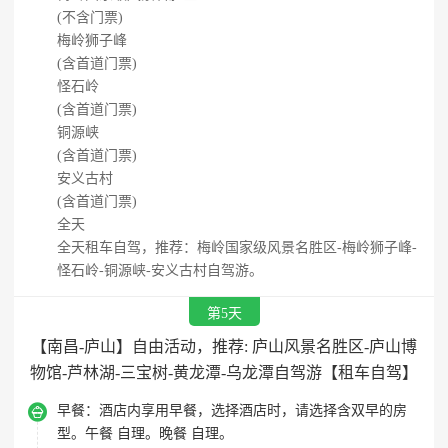
(不含门票)
梅岭狮子峰
(含首道门票)
怪石岭
(含首道门票)
铜源峡
(含首道门票)
安义古村
(含首道门票)
全天
全天租车自驾，推荐：梅岭国家级风景名胜区-梅岭狮子峰-
怪石岭-铜源峡-安义古村自驾游。
第5天
【南昌-庐山】自由活动，推荐: 庐山风景名胜区-庐山博
物馆-芦林湖-三宝树-黄龙潭-乌龙潭自驾游【租车自驾】

早餐：
酒店内享用早餐，选择酒店时，请选择含双早的房
型。午餐 自理。晚餐 自理。