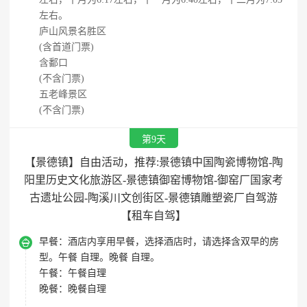
左右。
庐山风景名胜区
(含首道门票)
含鄱口
(不含门票)
五老峰景区
(不含门票)
第9天
【景德镇】自由活动，推荐:景德镇中国陶瓷博物馆-陶
阳里历史文化旅游区-景德镇御窑博物馆-御窑厂国家考
古遗址公园-陶溪川文创街区-景德镇雕塑瓷厂自驾游
【租车自驾】

早餐：
酒店内享用早餐，选择酒店时，请选择含双早的房
型。午餐 自理。晚餐 自理。
午餐：
午餐自理
晚餐：
晚餐自理