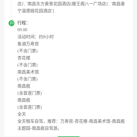
店)', '南昌东方豪景花园酒店(滕王阁八一广场店)', '南昌唐
宁温德姆花园酒店']

行程：
09:00
活动时间：约8小时
象湖万寿宫
(不含门票)
杏花楼
(不含门票)
南昌美术馆
(不含门票)
南昌舰
(含首道门票)
南昌舰
(含首道门票)
全天
全天租车自驾，推荐：万寿宫-杏花楼-南昌美术馆-南昌舰
主题园-南昌舰自驾游。