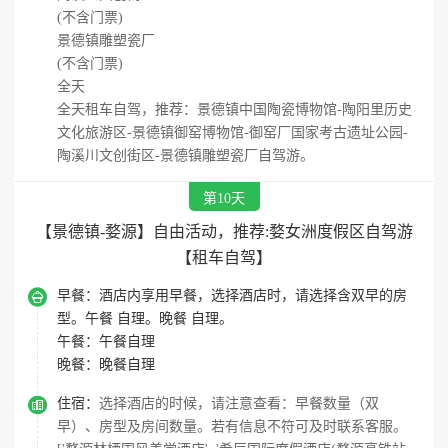
(不含门票)
景德镇雕塑瓷厂
(不含门票)
全天
全天租车自驾，推荐：景德镇中国陶瓷博物馆-陶阳里历史
文化旅游区-景德镇御窑博物馆-御窑厂国家考古遗址公园-
陶溪川文创街区-景德镇雕塑瓷厂自驾游。
第10天
【景德镇-婺源】自由活动，推荐:婺女洲度假区自驾游
【租车自驾】

早餐：
酒店内享用早餐，选择酒店时，请选择含双早的房
型。午餐 自理。晚餐 自理。
午餐：
午餐自理
晚餐：
晚餐自理

住宿：
选择酒店的时候，请注意查看：早餐数量（双
早）、房型及房间数量。若有信息不符可及时联系客服。