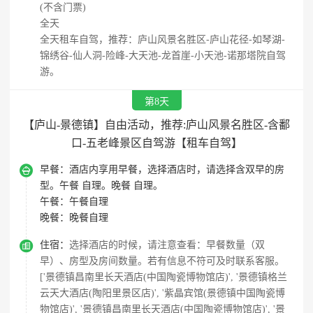
(不含门票)
全天
全天租车自驾，推荐：庐山风景名胜区-庐山花径-如琴湖-
锦绣谷-仙人洞-险峰-大天池-龙首崖-小天池-诺那塔院自驾
游。
第8天
【庐山-景德镇】自由活动，推荐:庐山风景名胜区-含鄱
口-五老峰景区自驾游【租车自驾】

早餐：
酒店内享用早餐，选择酒店时，请选择含双早的房
型。午餐 自理。晚餐 自理。
午餐：
午餐自理
晚餐：
晚餐自理

住宿：
选择酒店的时候，请注意查看：早餐数量（双
早）、房型及房间数量。若有信息不符可及时联系客服。
['景德镇昌南里长天酒店(中国陶瓷博物馆店)', '景德镇格兰
云天大酒店(陶阳里景区店)', '紫晶宾馆(景德镇中国陶瓷博
物馆店)', '景德镇昌南里长天酒店(中国陶瓷博物馆店)', '景