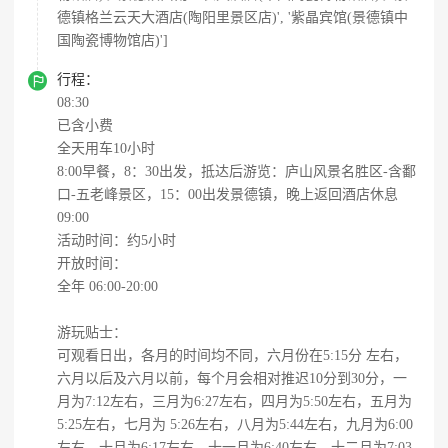
德镇格兰云天大酒店(陶阳里景区店)', '紫晶宾馆(景德镇中
国陶瓷博物馆店)']

行程：
08:30
已含小费
全天用车10小时
8:00早餐，8：30出发，抵达后游览：庐山风景名胜区-含鄱
口-五老峰景区，15：00出发景德镇，晚上返回酒店休息
09:00
活动时间：约5小时
开放时间：
全年 06:00-20:00
游玩贴士：
可观看日出，各月的时间均不同，六月份在5:15分 左右，
六月以后及六月以前，每个月会相对推迟10分到30分，一
月为7:12左右，三月为6:27左右，四月为5:50左右，五月为
5:25左右，七月为 5:26左右，八月为5:44左右，九月为6:00
左右，十月为6:17左右，十一月为6:40左右，十二月为7:03