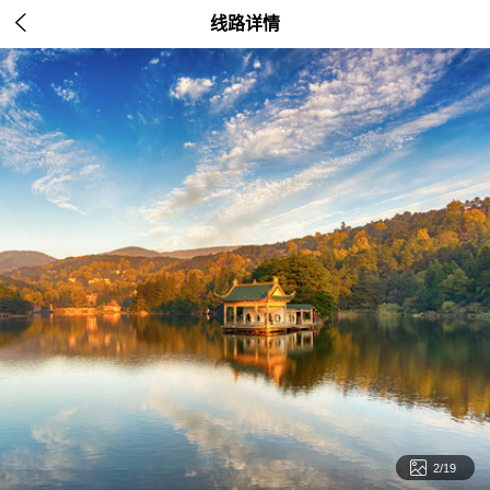

线路详情

2/19