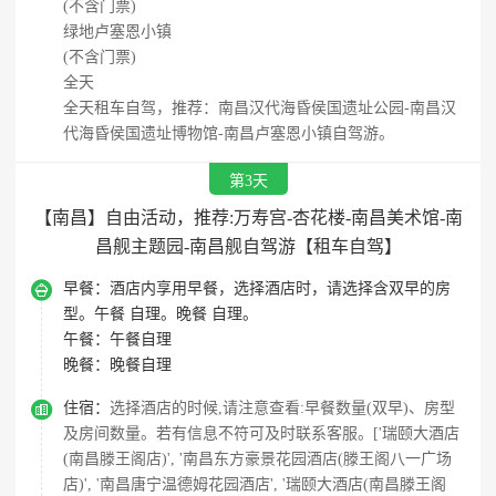
(不含门票)
绿地卢塞恩小镇
(不含门票)
全天
全天租车自驾，推荐：南昌汉代海昏侯国遗址公园-南昌汉
代海昏侯国遗址博物馆-南昌卢塞恩小镇自驾游。
第3天
【南昌】自由活动，推荐:万寿宫-杏花楼-南昌美术馆-南
昌舰主题园-南昌舰自驾游【租车自驾】

早餐：
酒店内享用早餐，选择酒店时，请选择含双早的房
型。午餐 自理。晚餐 自理。
午餐：
午餐自理
晚餐：
晚餐自理

住宿：
选择酒店的时候,请注意查看:早餐数量(双早)、房型
及房间数量。若有信息不符可及时联系客服。['瑞颐大酒店
(南昌滕王阁店)', '南昌东方豪景花园酒店(滕王阁八一广场
店)', '南昌唐宁温德姆花园酒店', '瑞颐大酒店(南昌滕王阁