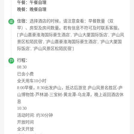
午餐：
午餐自理
晚餐：
晚餐自理

住宿：
选择酒店的时候，请注意查看：早餐数量（双
早）、房型及房间数量。若有信息不符可及时联系客服。
['庐山嘉豪淮海国际豪生酒店', '庐山大厦国际饭店', '庐山风
景区松陌民宿', '庐山嘉豪淮海国际豪生酒店', '庐山大厦国
际饭店', '庐山风景区松陌民宿']

行程：
08:30
已含小费
全天用车10小时
8:00早餐，8:30出发庐山，抵达后游览 庐山风景名胜区-庐
山博物馆-芦林湖-三宝树-黄龙潭-乌龙潭，晚上返回酒店休
息
10:30
活动时间: 约30分钟
开放时间
全天开放