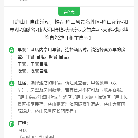
第7天
【庐山】自由活动，推荐:庐山风景名胜区-庐山花径-如
琴湖-锦绣谷-仙人洞-险峰-大天池-龙首崖-小天池-诺那塔
院自驾游【租车自驾】

早餐：
酒店内享用早餐，选择酒店时，请选择含双早的房
型。午餐 自理。晚餐 自理。
午餐：
午餐自理
晚餐：
晚餐自理

住宿：
选择酒店的时候，请注意查看：早餐数量（双
早）、房型及房间数量。若有信息不符可及时联系客服。
['庐山嘉豪淮海国际豪生酒店', '庐山大厦国际饭店', '庐山风
景区松陌民宿', '庐山嘉豪淮海国际豪生酒店', '庐山大厦国
际饭店', '庐山风景区松陌民宿']

行程：
09:00
活动时间：约8小时