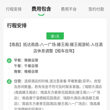
费用包含
行程安排
费用不含
签约付款

行程安排
第1天
【南昌】抵达南昌-八一广场-滕王阁-滕王阁游轮-入住酒
店休息调整【租车自驾】

早餐：
晚餐自理
午餐：
午餐自理
晚餐：
晚餐自理

住宿：
选择酒店的时候,请注意查看:早餐数量(双早)、房型
及房间数量。若有信息不符可及时联系客服。['瑞颐大酒店
(南昌滕王阁店)', '南昌东方豪景花园酒店(滕王阁八一广场
店)', '南昌唐宁温德姆花园酒店', '瑞颐大酒店(南昌滕王阁
店)', '南昌东方豪景花园酒店(滕王阁八一广场店)', '南昌唐
宁温德姆花园酒店']