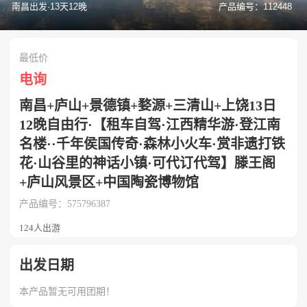
南昌出发·13天12晚
产品编号：112448
最低价
电询
南昌+庐山+景德镇+婺源+三清山+上饶13日
12晚自由行·【租车自驾·江西精华游·登江南
名楼··千年侯国传奇·森林小火车·赏非遗打铁
花·山谷里的神话小镇·可代订代驾】滕王阁
+庐山风景区+中国陶瓷博物馆
产品编号：575796387
124人出游
出发日期
本产品暂无可用团期！