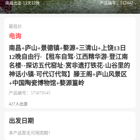
南昌出发·13天12晚
产品编号：112442
最低价
电询
南昌+庐山+景德镇+婺源+三清山+上饶13日
12晚自由行·【租车自驾·江西精华游·登江南
名楼··探访五代窑址·赏非遗打铁花·山谷里的
神话小镇·可代订代驾】滕王阁+庐山风景区
+中国陶瓷博物馆+婺源篁岭
产品编号：575879545
427人出游
出发日期
本产品暂无可用团期！