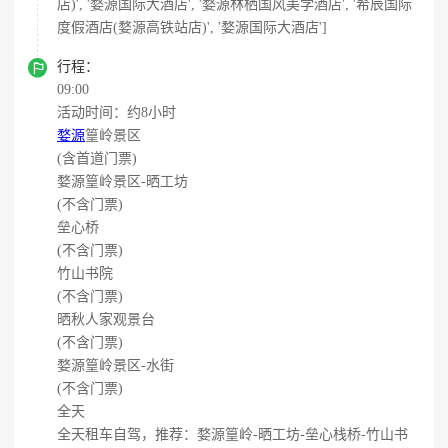
店)', '婺源国际大酒店', '婺源林栖国风美学酒店', '希辰国际
度假酒店(婺源高铁站店)', '婺源国际大酒店']

行程：
09:00
活动时间：约8小时
婺源
篁岭景区
(含首道门票)
婺源篁岭景区-晒工坊
(不含门票)
垒心桥
(不含门票)
竹山书院
(不含门票)
晒秋人家观景台
(不含门票)
婺源篁岭景区-水街
(不含门票)
全天
全天租车自驾，推荐：婺源篁岭-晒工坊-垒心栈桥-竹山书