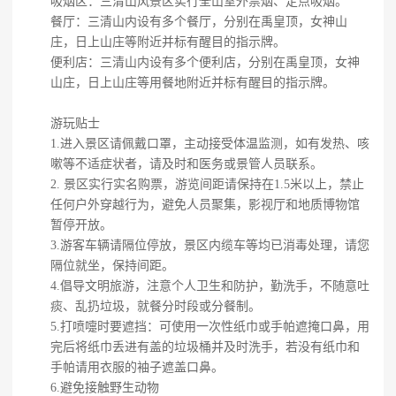
吸烟区：三清山风景区实行全山室外禁烟、定点吸烟。
餐厅：三清山内设有多个餐厅，分别在禹皇顶，女神山
庄，日上山庄等附近并标有醒目的指示牌。
便利店：三清山内设有多个便利店，分别在禹皇顶，女神
山庄，日上山庄等用餐地附近并标有醒目的指示牌。
游玩贴士
1.进入景区请佩戴口罩，主动接受体温监测，如有发热、咳
嗽等不适症状者，请及时和医务或景管人员联系。
2. 景区实行实名购票，游览间距请保持在1.5米以上，禁止
任何户外穿越行为，避免人员聚集，影视厅和地质博物馆
暂停开放。
3.游客车辆请隔位停放，景区内缆车等均已消毒处理，请您
隔位就坐，保持间距。
4.倡导文明旅游，注意个人卫生和防护，勤洗手，不随意吐
痰、乱扔垃圾，就餐分时段或分餐制。
5.打喷嚏时要遮挡：可使用一次性纸巾或手帕遮掩口鼻，用
完后将纸巾丢进有盖的垃圾桶并及时洗手，若没有纸巾和
手帕请用衣服的袖子遮盖口鼻。
6.避免接触野生动物