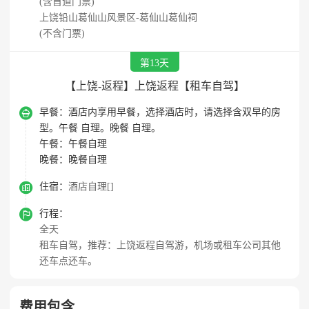
(含首道门票)
上饶铅山葛仙山风景区-葛仙山葛仙祠
(不含门票)
第13天
【上饶-返程】上饶返程【租车自驾】

早餐：
酒店内享用早餐，选择酒店时，请选择含双早的房
型。午餐 自理。晚餐 自理。
午餐：
午餐自理
晚餐：
晚餐自理

住宿：
酒店自理[]

行程：
全天
租车自驾，推荐：上饶返程自驾游，机场或租车公司其他
还车点还车。
费用包含