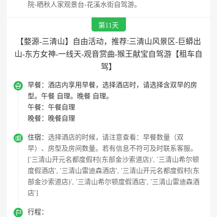
院-晒秋人家观景台-花溪水街自驾游。
第11天
【婺源-三清山】自由活动，推荐:三清山风景区-巨蟒出
山-东方女神-一线天-观音赏曲-猴王献宝自驾游【租车自
驾】

早餐：
酒店内享用早餐，选择酒店时，请选择含双早的房
型。午餐 自理。晚餐 自理。
午餐：
午餐自理
晚餐：
晚餐自理

住宿：
选择酒店的时候，请注意查看：早餐数量（双
早）、房型及房间数量。若有信息不符可及时联系客服。
['三清山开元名都度假村(东部金沙索道店)', '三清山希尔顿
度假酒店', '三清山雷迪森酒店', '三清山开元名都度假村(东
部金沙索道店)', '三清山希尔顿度假酒店', '三清山雷迪森酒
店']

行程：