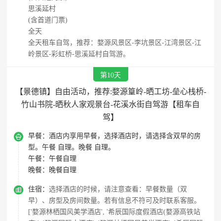
思溪延村
(含首道门票)
全天
全天租车自驾，推荐：婺源风景区-李坑景区-江湾景区-江
岭景区-彩虹桥-思溪延村自驾游。
第10天
【景德镇】自由活动，推荐:婺源篁岭-晒工坊-垒心栈桥-
竹山书院-晒秋人家观景台-花溪水街自驾游【租车自
驾】

早餐：
酒店内享用早餐，选择酒店时，请选择含双早的房
型。午餐 自理。晚餐 自理。
午餐：
午餐自理
晚餐：
晚餐自理

住宿：
选择酒店的时候，请注意查看：早餐数量（双
早）、房型及房间数量。若有信息不符可及时联系客服。
['婺源林栖国风美学酒店', '希辰国际度假酒店(婺源高铁站