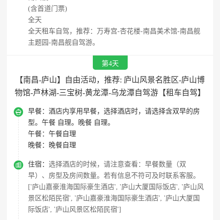
(含首道门票)
全天
全天租车自驾，推荐：万寿宫-杏花楼-南昌美术馆-南昌舰
主题园-南昌舰自驾游。
第4天
【南昌-庐山】自由活动，推荐: 庐山风景名胜区-庐山博
物馆-芦林湖-三宝树-黄龙潭-乌龙潭自驾游【租车自驾】

早餐：
酒店内享用早餐，选择酒店时，请选择含双早的房
型。午餐 自理。晚餐 自理。
午餐：
午餐自理
晚餐：
晚餐自理

住宿：
选择酒店的时候，请注意查看：早餐数量（双
早）、房型及房间数量。若有信息不符可及时联系客服。
['庐山嘉豪淮海国际豪生酒店', '庐山大厦国际饭店', '庐山风
景区松陌民宿', '庐山嘉豪淮海国际豪生酒店', '庐山大厦国
际饭店', '庐山风景区松陌民宿']