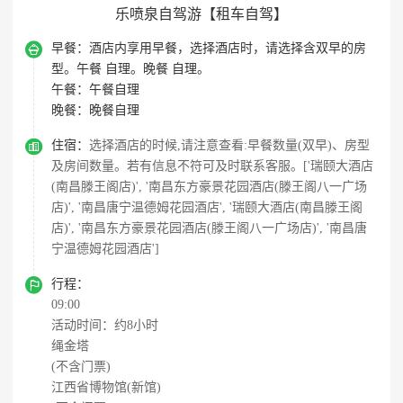
乐喷泉自驾游【租车自驾】

早餐：
酒店内享用早餐，选择酒店时，请选择含双早的房
型。午餐 自理。晚餐 自理。
午餐：
午餐自理
晚餐：
晚餐自理

住宿：
选择酒店的时候,请注意查看:早餐数量(双早)、房型
及房间数量。若有信息不符可及时联系客服。['瑞颐大酒店
(南昌滕王阁店)', '南昌东方豪景花园酒店(滕王阁八一广场
店)', '南昌唐宁温德姆花园酒店', '瑞颐大酒店(南昌滕王阁
店)', '南昌东方豪景花园酒店(滕王阁八一广场店)', '南昌唐
宁温德姆花园酒店']

行程：
09:00
活动时间：约8小时
绳金塔
(不含门票)
江西省博物馆(新馆)