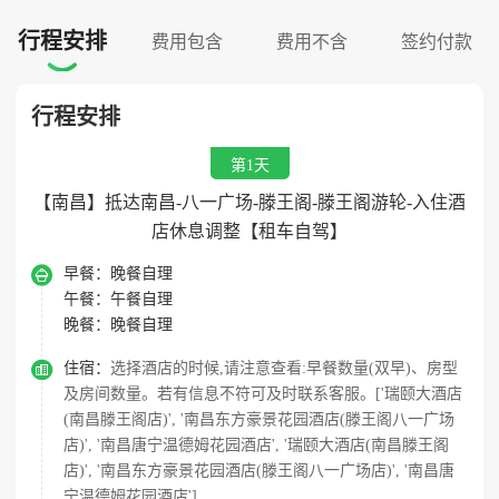
行程安排
费用包含
费用不含
签约付款

行程安排
第1天
【南昌】抵达南昌-八一广场-滕王阁-滕王阁游轮-入住酒
店休息调整【租车自驾】

早餐：
晚餐自理
午餐：
午餐自理
晚餐：
晚餐自理

住宿：
选择酒店的时候,请注意查看:早餐数量(双早)、房型
及房间数量。若有信息不符可及时联系客服。['瑞颐大酒店
(南昌滕王阁店)', '南昌东方豪景花园酒店(滕王阁八一广场
店)', '南昌唐宁温德姆花园酒店', '瑞颐大酒店(南昌滕王阁
店)', '南昌东方豪景花园酒店(滕王阁八一广场店)', '南昌唐
宁温德姆花园酒店']