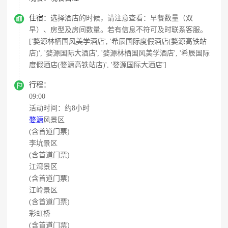

住宿：
选择酒店的时候，请注意查看：早餐数量（双
早）、房型及房间数量。若有信息不符可及时联系客服。
['婺源林栖国风美学酒店', '希辰国际度假酒店(婺源高铁站
店)', '婺源国际大酒店', '婺源林栖国风美学酒店', '希辰国际
度假酒店(婺源高铁站店)', '婺源国际大酒店']

行程：
09:00
活动时间：约8小时
婺源
风景区
(含首道门票)
李坑景区
(含首道门票)
江湾景区
(含首道门票)
江岭景区
(含首道门票)
彩虹桥
(含首道门票)