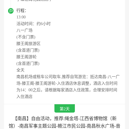

行程：
13:00
活动时间：约6小时
八一广场
(不含门票)
滕王阁旅游区
(含首道门票)
滕王阁游轮
(含首道门票)
全天
南昌机场或租车公司取车,推荐自驾游览：抵达南昌-八一广
场-滕王阁-滕王阁游轮-入住酒店休息调整，酒店入住时间
为14：00之后，请根据每家酒店入住政策，合理安排时间
入住酒店
第2天
【南昌】自由活动，推荐:绳金塔-江西省博物馆（新
馆）-南昌军事主题公园-赣江市民公园-南昌秋水广场-音