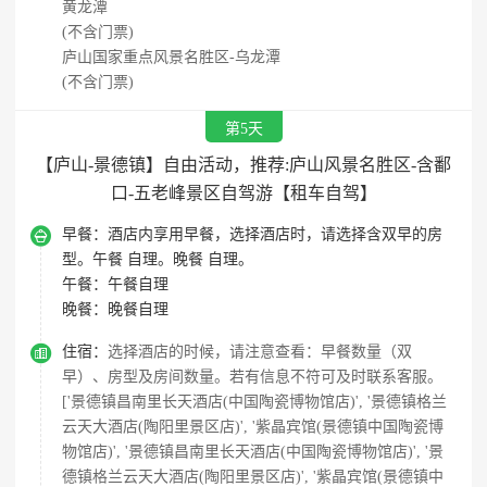
黄龙潭
(不含门票)
庐山国家重点风景名胜区-乌龙潭
(不含门票)
第5天
【庐山-景德镇】自由活动，推荐:庐山风景名胜区-含鄱
口-五老峰景区自驾游【租车自驾】

早餐：
酒店内享用早餐，选择酒店时，请选择含双早的房
型。午餐 自理。晚餐 自理。
午餐：
午餐自理
晚餐：
晚餐自理

住宿：
选择酒店的时候，请注意查看：早餐数量（双
早）、房型及房间数量。若有信息不符可及时联系客服。
['景德镇昌南里长天酒店(中国陶瓷博物馆店)', '景德镇格兰
云天大酒店(陶阳里景区店)', '紫晶宾馆(景德镇中国陶瓷博
物馆店)', '景德镇昌南里长天酒店(中国陶瓷博物馆店)', '景
德镇格兰云天大酒店(陶阳里景区店)', '紫晶宾馆(景德镇中