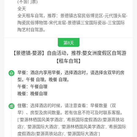
(不含门票)
全天
全天租车自驾，推荐：景德镇古窑民俗博览区-元代馒头窑-
陶瓷民俗博物馆-宋代龙窑-景德镇三宝国际瓷谷-三宝国际
陶艺村自驾游。
第8天
【景德镇-婺源】自由活动，推荐:婺女洲度假区自驾游
【租车自驾】

早餐：
酒店内享用早餐，选择酒店时，请选择含双早的房
型。午餐 自理。晚餐 自理。
午餐：
午餐自理
晚餐：
晚餐自理

住宿：
选择酒店的时候，请注意查看：早餐数量（双
早）、房型及房间数量。若有信息不符可及时联系客服。
['婺源林栖国风美学酒店', '希辰国际度假酒店(婺源高铁站
店)', '婺源国际大酒店', '婺源林栖国风美学酒店', '希辰国际
度假酒店(婺源高铁站店)', '婺源国际大酒店']