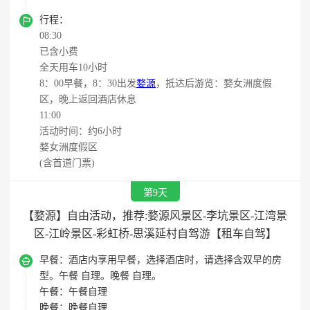

行程：
08:30
已含小费
全天用车10小时
8：00早餐，8：30出发
婺源
，抵达后游览：婺女洲度假
区，晚上返回酒店休息
11:00
活动时间：约6小时
婺女洲度假区
(含首道门票)
第9天
【婺源】自由活动，推荐:婺源风景区-李坑景区-江湾景
区-江岭景区-彩虹桥-思溪延村自驾游【租车自驾】

早餐：
酒店内享用早餐，选择酒店时，请选择含双早的房
型。午餐 自理。晚餐 自理。
午餐：
午餐自理
晚餐：
晚餐自理