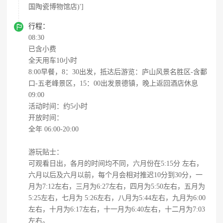
国陶瓷博物馆店)']

行程：
08:30
已含小费
全天用车10小时
8:00早餐，8：30出发，抵达后游览：庐山风景名胜区-含鄱
口-五老峰景区，15：00出发景德镇，晚上返回酒店休息
09:00
活动时间：约5小时
开放时间：
全年 06:00-20:00
游玩贴士：
可观看日出，各月的时间均不同，六月份在5:15分 左右，
六月以后及六月以前，每个月会相对推迟10分到30分，一
月为7:12左右，三月为6:27左右，四月为5:50左右，五月为
5:25左右，七月为 5:26左右，八月为5:44左右，九月为6:00
左右，十月为6:17左右，十一月为6:40左右，十二月为7:03
左右。