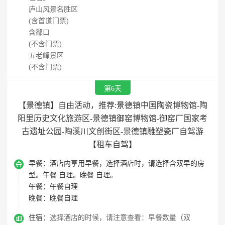
庐山风景名胜区
(含首道门票)
含鄱口
(不含门票)
五老峰景区
(不含门票)
第6天
【景德镇】自由活动，推荐:景德镇中国陶瓷博物馆-陶
阳里历史文化旅游区-景德镇御窑博物馆-御窑厂国家考
古遗址公园-陶溪川文创街区-景德镇雕塑瓷厂自驾游
【租车自驾】

早餐：
酒店内享用早餐，选择酒店时，请选择含双早的房
型。午餐 自理。晚餐 自理。
午餐：
午餐自理
晚餐：
晚餐自理

住宿：
选择酒店的时候，请注意查看：早餐数量（双