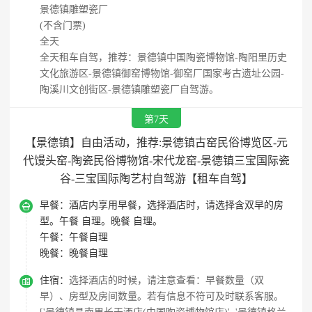
景德镇雕塑瓷厂
(不含门票)
全天
全天租车自驾，推荐：景德镇中国陶瓷博物馆-陶阳里历史
文化旅游区-景德镇御窑博物馆-御窑厂国家考古遗址公园-
陶溪川文创街区-景德镇雕塑瓷厂自驾游。
第7天
【景德镇】自由活动，推荐:景德镇古窑民俗博览区-元
代馒头窑-陶瓷民俗博物馆-宋代龙窑-景德镇三宝国际瓷
谷-三宝国际陶艺村自驾游【租车自驾】

早餐：
酒店内享用早餐，选择酒店时，请选择含双早的房
型。午餐 自理。晚餐 自理。
午餐：
午餐自理
晚餐：
晚餐自理

住宿：
选择酒店的时候，请注意查看：早餐数量（双
早）、房型及房间数量。若有信息不符可及时联系客服。