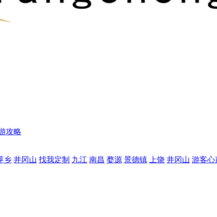
游攻略
萍乡
井冈山
找我定制
九江
南昌
婺源
景德镇
上饶
井冈山
游客心