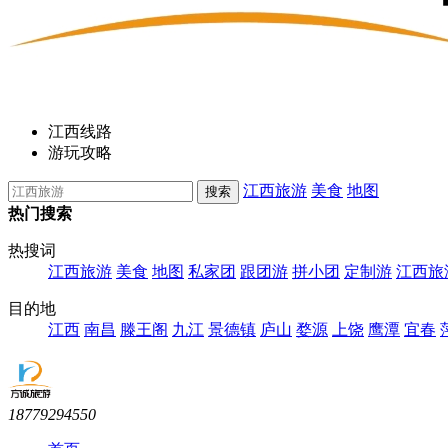
江西线路
游玩攻略
江西旅游
美食
地图
热门搜索
热搜词
江西旅游
美食
地图
私家团
跟团游
拼小团
定制游
江西旅
目的地
江西
南昌
滕王阁
九江
景德镇
庐山
婺源
上饶
鹰潭
宜春
18779294550