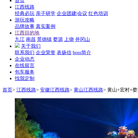
首页
江西线路
经典必玩
亲子研学
企业团建|会议
红色培训
游玩攻略
品牌故事
真实案例
江西目的地
九江
南昌
景德镇
婺源
上饶
井冈山
关于我们
联系我们
企业荣誉
表扬信
boss简介
企业动态
在线留言
包车服务
找我定制
首页
>
江西线路
>
安徽江西线路
>
黄山江西线路
>
黄山+宏村+婺