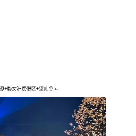
源+婺女洲度假区+望仙谷5...