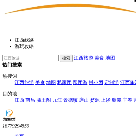
江西线路
游玩攻略
江西旅游
美食
地图
热门搜索
热搜词
江西旅游
美食
地图
私家团
跟团游
拼小团
定制游
江西旅
目的地
江西
南昌
滕王阁
九江
景德镇
庐山
婺源
上饶
鹰潭
宜春
18779294550