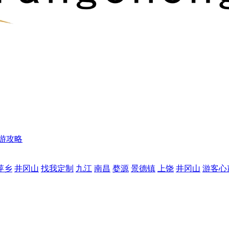
游攻略
萍乡
井冈山
找我定制
九江
南昌
婺源
景德镇
上饶
井冈山
游客心