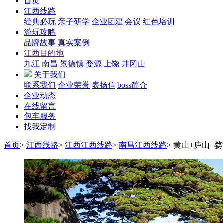
首页
江西线路
经典必玩
亲子研学
企业团建|会议
红色培训
游玩攻略
品牌故事
真实案例
江西目的地
九江
南昌
景德镇
婺源
上饶
井冈山
关于我们
联系我们
企业荣誉
表扬信
boss简介
企业动态
在线留言
包车服务
找我定制
首页
>
江西线路
>
江西江西线路
>
南昌江西线路
>
黄山+庐山+婺