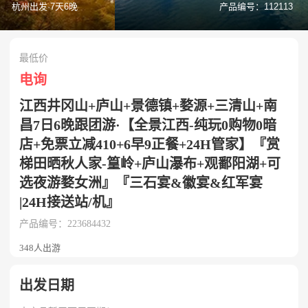
杭州出发·7天6晚
产品编号：112113
最低价
电询
江西井冈山+庐山+景德镇+婺源+三清山+南
昌7日6晚跟团游·【全景江西-纯玩0购物0暗
店+免票立减410+6早9正餐+24H管家】『赏
梯田晒秋人家-篁岭+庐山瀑布+观鄱阳湖+可
选夜游婺女洲』『三石宴&徽宴&红军宴
|24H接送站/机』
产品编号：223684432
348人出游
出发日期