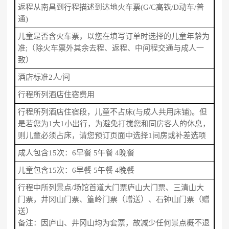
返程从南昌到行程描述到达地火车票(G/C高铁/D动车/普
通)
儿童是否含火车票，以您在填写订单时选择的儿童年龄为
准;（除火车票外其余去程、返程、中间程交通与成人一
致）
酒店标准2人/间
行程所列酒店住宿费用
行程所列酒店住宿段，儿童不占床(与成人共用床铺)。但
是若您为1大1小出行，为避免打搅您和同房客人的休息，
则儿童必须占床，请您预订页面中选择1间房或补差选项
成人包含15次：6早餐 5午餐 4晚餐
儿童包含15次：6早餐 5午餐 4晚餐
行程中所列景点/场馆首道大门票庐山大门票、三清山大
门票，井冈山门票、篁岭门票（赠送）、石钟山门票（赠
送）
备注：因庐山、井冈山均为套票，故减少任何景点概不退