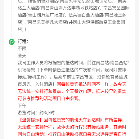
店)', '维也纳智好酒店(南昌火车站京家山地铁站店)', '凯美
格兰大酒店(南昌青山湖万达李巷地铁站店)', '南昌宾呈国际
酒店(青山湖万达广场店)', '法莱德白金大酒店(南昌滕王阁
店)', '南昌凯美禧凡大酒店(井冈山大道洪都航空工业集团
店)']

行程：
不限
全天
我司工作人员将根据您的抵达时间，前往南昌站/南昌西站/
机场接您（下单时请备注抵达的车次和时间，我司好安排
接站/接机工作），后乘车前往南昌市区，沿途欣赏英雄城
市风光，入住酒店！
因每位贵宾抵达时间不一样，故今天
无法统一安排行和景点，全天餐饮自理，抵达较早的贵宾
可参考推荐的活动项目自由参观。
下午
游览时间：约3小时
【温馨提示】因每位贵宾的航班火车到达时间有所差异，
无法统一安排行程，故今天的行程只有接站服务，其余时
间为自由活动！推荐自由活动根据自身需求选择是否自行