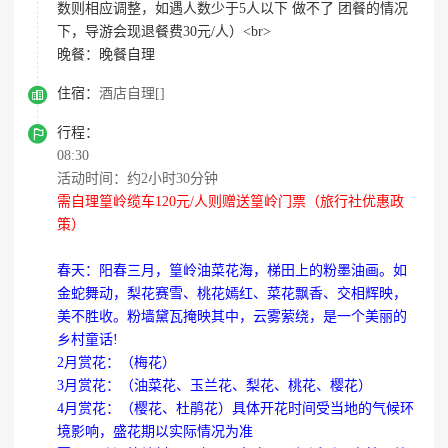
数则相应调整，如遇人数少于5人以下 做不了 团餐的情况
下，导游会现退餐费30元/人）<br>
晚餐：
晚餐自理

住宿：
酒店自理[]

行程：
08:30
活动时间：约2小时30分钟
需自理篁岭缆车120元/人则赠送篁岭门票（旅行社优惠政
策）
春天：阳春三月，篁岭油菜花海，梯田上的粉墨油画。如
金蛇舞动，梨花赛雪、桃花嫣红、菜花飘香、交相辉映，
美不胜收。粉墙黛瓦掩映其中，云雾萦绕，是一个美丽的
乡村童话!
2月赏花：（梅花）
3月赏花：（油菜花、玉兰花、梨花、桃花、樱花）
4月赏花：（樱花、杜鹃花）具体开花时间受当地的气候环
境影响，盛花期以实际情况为准