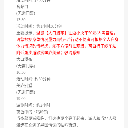
活动时间: 约30分钟
含鄱口
(无需门票)
13:30
活动时间：约1小时30分钟
重要提示：
游览【大口瀑布】往返小火车50元/人需自理，
请您根据身体情况量力而行~若行动不便者可根据个人自身
体力情况酌情考虑，如不方便前往观瀑，可自行于缆车站
附近游步道欣赏匡庐美景；敬请悉知
大口瀑布
(无需门票)
16:30
活动时间: 约30分钟
美庐别墅
(无需门票)
19:00
游览时间：约2小时
夜色中的 • 牯岭镇
当夜幕逐渐降临，灯火也逐个亮了起来，游人和当地人都
漫步在充满了异国情调的牯岭街道；