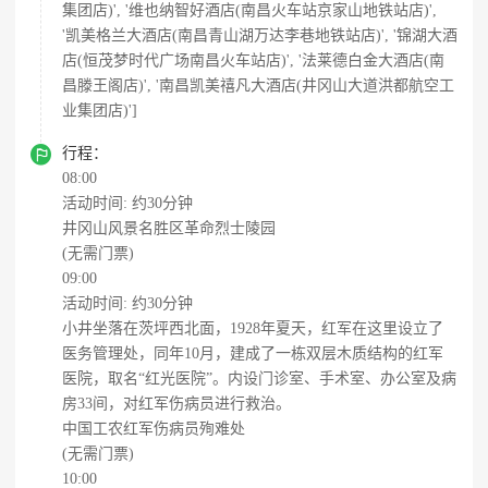
集团店)', '维也纳智好酒店(南昌火车站京家山地铁站店)',
'凯美格兰大酒店(南昌青山湖万达李巷地铁站店)', '锦湖大酒
店(恒茂梦时代广场南昌火车站店)', '法莱德白金大酒店(南
昌滕王阁店)', '南昌凯美禧凡大酒店(井冈山大道洪都航空工
业集团店)']

行程：
08:00
活动时间: 约30分钟
井冈山风景名胜区革命烈士陵园
(无需门票)
09:00
活动时间: 约30分钟
小井坐落在茨坪西北面，1928年夏天，红军在这里设立了
医务管理处，同年10月，建成了一栋双层木质结构的红军
医院，取名“红光医院”。内设门诊室、手术室、办公室及病
房33间，对红军伤病员进行救治。
中国工农红军伤病员殉难处
(无需门票)
10:00