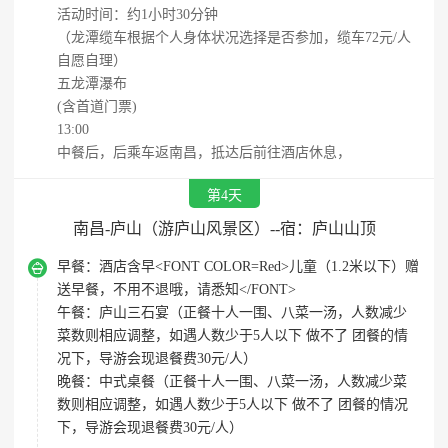
活动时间：约1小时30分钟
（龙潭缆车根据个人身体状况选择是否参加，缆车72元/人
自愿自理）
五龙潭瀑布
(含首道门票)
13:00
中餐后，后乘车返南昌，抵达后前往酒店休息，
第4天
南昌-庐山（游庐山风景区）--宿：庐山山顶

早餐：
酒店含早<FONT COLOR=Red>儿童（1.2米以下）赠
送早餐，不用不退哦，请悉知</FONT>
午餐：
庐山三石宴（正餐十人一围、八菜一汤，人数减少
菜数则相应调整，如遇人数少于5人以下 做不了 团餐的情
况下，导游会现退餐费30元/人）
晚餐：
中式桌餐（正餐十人一围、八菜一汤，人数减少菜
数则相应调整，如遇人数少于5人以下 做不了 团餐的情况
下，导游会现退餐费30元/人）