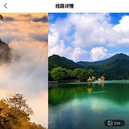

线路详情

2/16