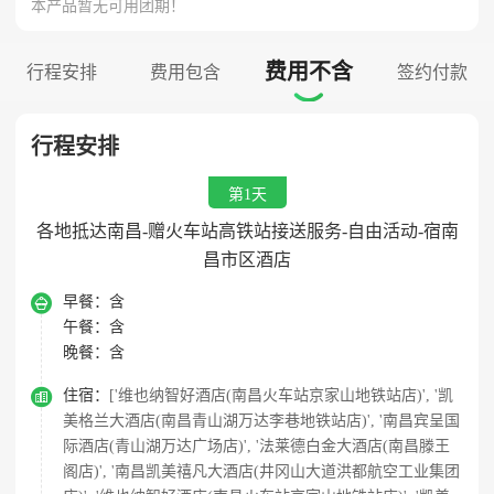
本产品暂无可用团期！
费用不含
行程安排
费用包含
签约付款

行程安排
第1天
各地抵达南昌-赠火车站高铁站接送服务-自由活动-宿南
昌市区酒店

早餐：
含
午餐：
含
晚餐：
含

住宿：
['维也纳智好酒店(南昌火车站京家山地铁站店)', '凯
美格兰大酒店(南昌青山湖万达李巷地铁站店)', '南昌宾呈国
际酒店(青山湖万达广场店)', '法莱德白金大酒店(南昌滕王
阁店)', '南昌凯美禧凡大酒店(井冈山大道洪都航空工业集团