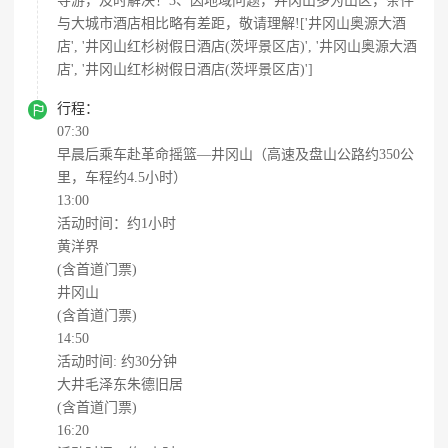
导游，及时解决！3、因地域问题，井冈山多为山区，条件
与大城市酒店相比略有差距，敬请理解!['井冈山奥源大酒
店', '井冈山红杉树假日酒店(茨坪景区店)', '井冈山奥源大酒
店', '井冈山红杉树假日酒店(茨坪景区店)']

行程：
07:30
早晨后乘车赴革命摇篮—井冈山（高速及盘山公路约350公
里，车程约4.5小时）
13:00
活动时间：约1小时
黄洋界
(含首道门票)
井冈山
(含首道门票)
14:50
活动时间: 约30分钟
大井毛泽东朱德旧居
(含首道门票)
16:20