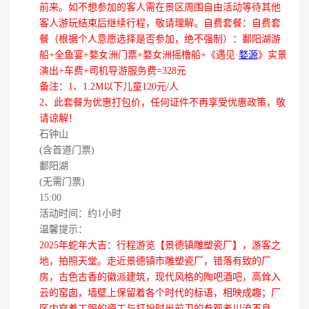
前来。如不想参加的客人需在景区周围自由活动等待其他
客人游玩结束后继续行程，敬请理解。自费套餐：自费套
餐（根据个人意愿选择是否参加，绝不强制）：鄱阳湖游
船+全鱼宴+婺女洲门票+婺女洲摇橹船+《遇见·
婺源
》实景
演出+车费+司机导游服务费=328元
备注：1、1.2M以下儿童120元/人
2、此套餐为优惠打包价，任何证件不再享受优惠政策，敬
请谅解！
石钟山
(含首道门票)
鄱阳湖
(无需门票)
15:00
活动时间：约1小时
温馨提示：
2025年蛇年大吉：行程游览【景德镇雕塑瓷厂】，游客之
地，拍照天堂。走近景德镇市雕塑瓷厂，错落有致的厂
房，古色古香的徽派建筑，现代风格的陶吧酒吧，高耸入
云的窑囱，墙壁上保留着各个时代的标语，相映成趣；厂
区内穿着工服的瓷工与打扮时尚前卫的参观者川流不息。