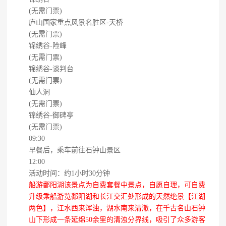
(无需门票)
庐山国家重点风景名胜区-天桥
(无需门票)
锦绣谷-险峰
(无需门票)
锦绣谷-谈判台
(无需门票)
仙人洞
(无需门票)
锦绣谷-御碑亭
(无需门票)
09:30
早餐后，乘车前往石钟山景区
12:00
活动时间：约1小时30分钟
船游鄱阳湖该景点为自费套餐中景点，自愿自理，可自费
升级乘船游览鄱阳湖和长江交汇处形成的天然绝景【江湖
两色】，江水西来浑浊，湖水南来清澈，在千古名山石钟
山下形成一条延绵50余里的清浊分界线，吸引了众多游客