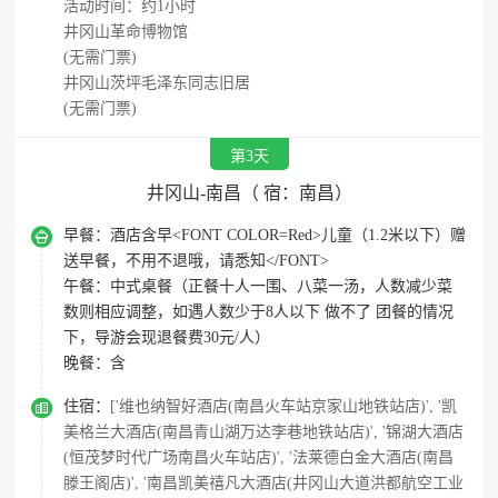
活动时间：约1小时
井冈山革命博物馆
(无需门票)
井冈山茨坪毛泽东同志旧居
(无需门票)
第3天
井冈山-南昌（ 宿：南昌）

早餐：
酒店含早<FONT COLOR=Red>儿童（1.2米以下）赠
送早餐，不用不退哦，请悉知</FONT>
午餐：
中式桌餐（正餐十人一围、八菜一汤，人数减少菜
数则相应调整，如遇人数少于8人以下 做不了 团餐的情况
下，导游会现退餐费30元/人）
晚餐：
含

住宿：
['维也纳智好酒店(南昌火车站京家山地铁站店)', '凯
美格兰大酒店(南昌青山湖万达李巷地铁站店)', '锦湖大酒店
(恒茂梦时代广场南昌火车站店)', '法莱德白金大酒店(南昌
滕王阁店)', '南昌凯美禧凡大酒店(井冈山大道洪都航空工业