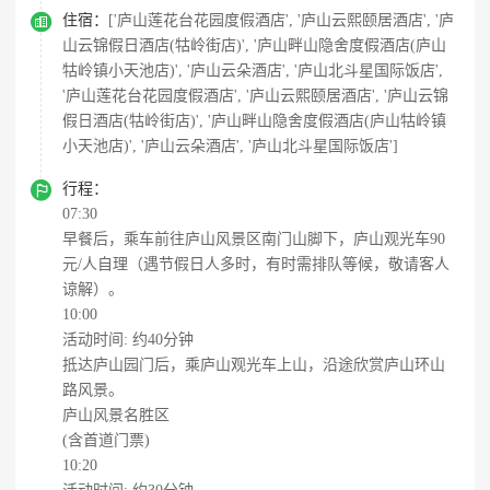

住宿：
['庐山莲花台花园度假酒店', '庐山云熙颐居酒店', '庐
山云锦假日酒店(牯岭街店)', '庐山畔山隐舍度假酒店(庐山
牯岭镇小天池店)', '庐山云朵酒店', '庐山北斗星国际饭店',
'庐山莲花台花园度假酒店', '庐山云熙颐居酒店', '庐山云锦
假日酒店(牯岭街店)', '庐山畔山隐舍度假酒店(庐山牯岭镇
小天池店)', '庐山云朵酒店', '庐山北斗星国际饭店']

行程：
07:30
早餐后，乘车前往庐山风景区南门山脚下，庐山观光车90
元/人自理（遇节假日人多时，有时需排队等候，敬请客人
谅解）。
10:00
活动时间: 约40分钟
抵达庐山园门后，乘庐山观光车上山，沿途欣赏庐山环山
路风景。
庐山风景名胜区
(含首道门票)
10:20