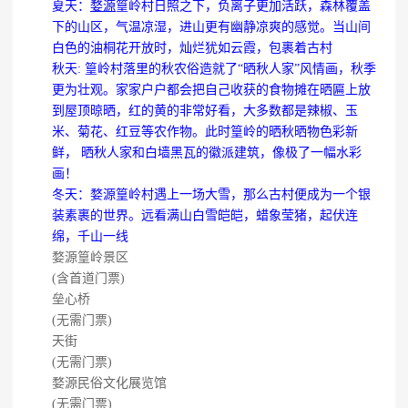
夏天：
婺源
篁岭村日照之下，负离子更加活跃，森林覆盖
下的山区，气温凉湿，进山更有幽静凉爽的感觉。当山间
白色的油桐花开放时，灿烂犹如云霞，包裹着古村
秋天: 篁岭村落里的秋农俗造就了“晒秋人家”风情画，秋季
更为壮观。家家户户都会把自己收获的食物摊在晒匾上放
到屋顶晾晒，红的黄的非常好看，大多数都是辣椒、玉
米、菊花、红豆等农作物。此时篁岭的晒秋晒物色彩新
鲜， 晒秋人家和白墙黑瓦的徽派建筑，像极了一幅水彩
画！
冬天：婺源篁岭村遇上一场大雪，那么古村便成为一个银
装素裹的世界。远看满山白雪皑皑，蜡象莹猪，起伏连
绵，千山一线
婺源篁岭景区
(含首道门票)
垒心桥
(无需门票)
天街
(无需门票)
婺源民俗文化展览馆
(无需门票)