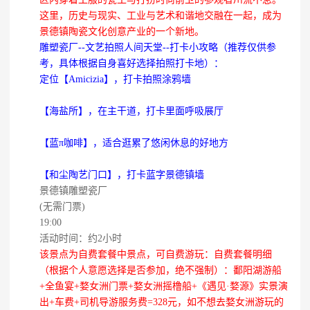
这里，历史与现实、工业与艺术和谐地交融在一起，成为
景德镇陶瓷文化创意产业的一个新地。
雕塑瓷厂--文艺拍照人间天堂--打卡小攻略（推荐仅供参
考，具体根据自身喜好选择拍照打卡地）：
定位【Amicizia】，打卡拍照涂鸦墙
【海盐所】，在主干道，打卡里面呼吸展厅
【蓝π咖啡】，适合逛累了悠闲休息的好地方
【和尘陶艺门口】，打卡蓝字景德镇墙
景德镇雕塑瓷厂
(无需门票)
19:00
活动时间：约2小时
该景点为自费套餐中景点，可自费游玩：自费套餐明细
（根据个人意愿选择是否参加，绝不强制）：鄱阳湖游船
+全鱼宴+婺女洲门票+婺女洲摇橹船+《遇见·婺源》实景演
出+车费+司机导游服务费=328元，如不想去婺女洲游玩的