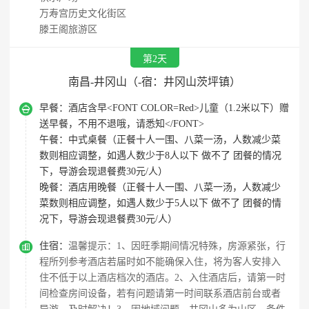
万寿宫历史文化街区
滕王阁旅游区
第2天
南昌-井冈山（-宿：井冈山茨坪镇）

早餐：
酒店含早<FONT COLOR=Red>儿童（1.2米以下）赠
送早餐，不用不退哦，请悉知</FONT>
午餐：
中式桌餐（正餐十人一围、八菜一汤，人数减少菜
数则相应调整，如遇人数少于8人以下 做不了 团餐的情况
下，导游会现退餐费30元/人）
晚餐：
酒店用晚餐（正餐十人一围、八菜一汤，人数减少
菜数则相应调整，如遇人数少于5人以下 做不了 团餐的情
况下，导游会现退餐费30元/人）

住宿：
温馨提示：1、因旺季期间情况特殊，房源紧张，行
程所列参考酒店若届时如不能确保入住，将为客人安排入
住不低于以上酒店档次的酒店。2、入住酒店后，请第一时
间检查房间设备，若有问题请第一时间联系酒店前台或者