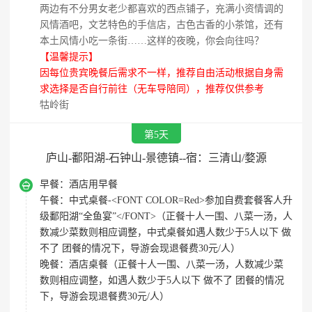
两边有不分男女老少都喜欢的西点铺子，充满小资情调的
风情酒吧，文艺特色的手信店，古色古香的小茶馆，还有
本土风情小吃一条街……这样的夜晚，你会向往吗？
【温馨提示】
因每位贵宾晚餐后需求不一样，推荐自由活动根据自身需
求选择是否自行前往（无车导陪同），推荐仅供参考
牯岭街
第5天
庐山-鄱阳湖-石钟山-景德镇--宿：三清山/婺源

早餐：
酒店用早餐
午餐：
中式桌餐-<FONT COLOR=Red>参加自费套餐客人升
级鄱阳湖“全鱼宴”</FONT>（正餐十人一围、八菜一汤，人
数减少菜数则相应调整，中式桌餐如遇人数少于5人以下 做
不了 团餐的情况下，导游会现退餐费30元/人）
晚餐：
酒店桌餐（正餐十人一围、八菜一汤，人数减少菜
数则相应调整，如遇人数少于5人以下 做不了 团餐的情况
下，导游会现退餐费30元/人）