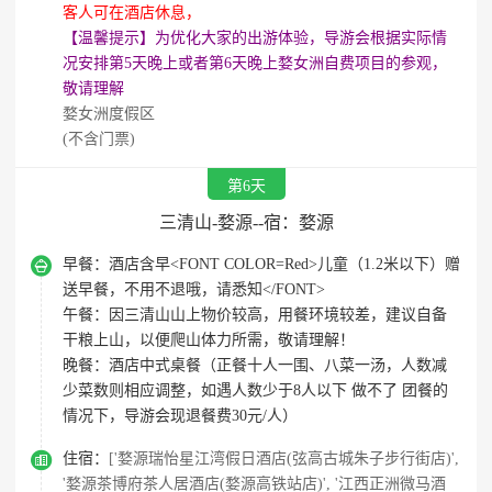
客人可在酒店休息，
【温馨提示】为优化大家的出游体验，导游会根据实际情
况安排第5天晚上或者第6天晚上婺女洲自费项目的参观，
敬请理解
婺女洲度假区
(不含门票)
第6天
三清山-婺源--宿：婺源

早餐：
酒店含早<FONT COLOR=Red>儿童（1.2米以下）赠
送早餐，不用不退哦，请悉知</FONT>
午餐：
因三清山山上物价较高，用餐环境较差，建议自备
干粮上山，以便爬山体力所需，敬请理解！
晚餐：
酒店中式桌餐（正餐十人一围、八菜一汤，人数减
少菜数则相应调整，如遇人数少于8人以下 做不了 团餐的
情况下，导游会现退餐费30元/人）

住宿：
['婺源瑞怡星江湾假日酒店(弦高古城朱子步行街店)',
'婺源茶博府茶人居酒店(婺源高铁站店)', '江西正洲微马酒