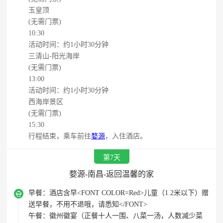
玉皇顶
(无需门票)
10:30
活动时间：约1小时30分钟
三清山-阳光海岸
(无需门票)
13:00
活动时间：约1小时30分钟
西海岸景区
(无需门票)
15:30
行程结束，乘车前往
婺源
，入住酒店。
第7天
婺源-南昌-返回温馨的家

早餐：
酒店含早<FONT COLOR=Red>儿童（1.2米以下）赠
送早餐，不用不退哦，请悉知</FONT>
午餐：
徽州徽宴（正餐十人一围、八菜一汤，人数减少菜