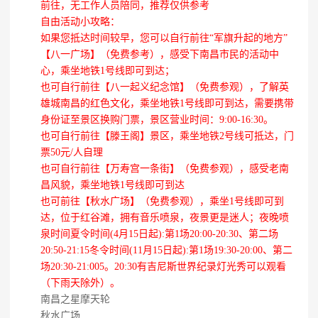
前往，无工作人员陪同，推荐仅供参考
自由活动小攻略：
如果您抵达时间较早，您可以自行前往“军旗升起的地方”
【八一广场】（免费参考），感受下南昌市民的活动中
心，乘坐地铁1号线即可到达；
也可自行前往【八一起义纪念馆】（免费参观），了解英
雄城南昌的红色文化，乘坐地铁1号线即可到达，需要携带
身份证至景区换购门票，景区营业时间：9:00-16:30。
也可自行前往【滕王阁】景区，乘坐地铁2号线可抵达，门
票50元/人自理
也可自行前往【万寿宫一条街】（免费参观），感受老南
昌风貌，乘坐地铁1号线即可到达
也可前往【秋水广场】（免费参观），乘坐1号线即可到
达，位于红谷滩，拥有音乐喷泉，夜景更是迷人；夜晚喷
泉时间夏令时间(4月15日起):第1场20:00-20:30、第二场
20:50-21:15冬令时间(11月15日起):第1场19:30-20:00、第二
场20:30-21:005。20:30有吉尼斯世界纪录灯光秀可以观看
（下雨天除外）。
南昌之星摩天轮
秋水广场