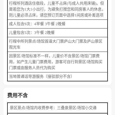
行程所列酒店住宿段，儿童不占床(与成人共用床铺)。但
是若您为1大1小出行，为避免打搅您和同房客人的休息，
则儿童必须占床，请您预订页面中选择1间房或补差选项
成人包含9次：4早餐 3午餐 2晚餐
儿童包含5次：3午餐 2晚餐
行程中所列景点/场馆首道大门票庐山大门票及庐山景区
观光车
因景区/场馆标准不一样，儿童价不含景区/场馆门票费
用，如产生儿童门票费用，游客可自行到景区/场馆购买
门票或由服务人员代为购买
当地普通话导游服务（接驳部分不含）
费用不含
景区景点/场馆内收费参考：三叠泉景区/场馆小交通