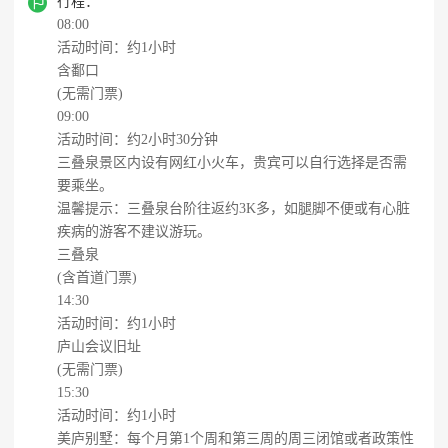

行程：
08:00
活动时间：约1小时
含鄱口
(无需门票)
09:00
活动时间：约2小时30分钟
三叠泉景区内设有网红小火车，贵宾可以自行选择是否需
要乘坐。
温馨提示：三叠泉台阶往返约3K多，如腿脚不便或有心脏
疾病的游客不建议游玩。
三叠泉
(含首道门票)
14:30
活动时间：约1小时
庐山会议旧址
(无需门票)
15:30
活动时间：约1小时
美庐别墅：每个月第1个周和第三周的周三闭馆或者政策性