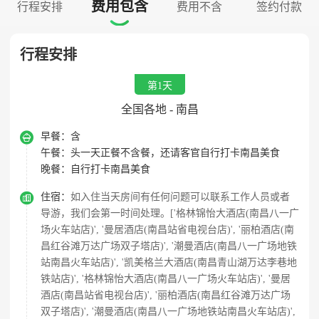
费用包含
行程安排
费用不含
签约付款

行程安排
第1天
全国各地 - 南昌

早餐：
含
午餐：
头一天正餐不含餐，还请客官自行打卡南昌美食
晚餐：
自行打卡南昌美食

住宿：
如入住当天房间有任何问题可以联系工作人员或者
导游，我们会第一时间处理。['格林锦怡大酒店(南昌八一广
场火车站店)', '曼居酒店(南昌站省电视台店)', '丽柏酒店(南
昌红谷滩万达广场双子塔店)', '潮曼酒店(南昌八一广场地铁
站南昌火车站店)', '凯美格兰大酒店(南昌青山湖万达李巷地
铁站店)', '格林锦怡大酒店(南昌八一广场火车站店)', '曼居
酒店(南昌站省电视台店)', '丽柏酒店(南昌红谷滩万达广场
双子塔店)', '潮曼酒店(南昌八一广场地铁站南昌火车站店)',