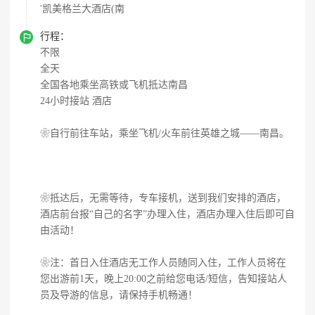
'凯美格兰大酒店(南

行程：
不限
全天
全国各地乘坐高铁或飞机抵达南昌
24小时接站 酒店
❀自行前往车站，乘坐飞机/火车前往英雄之城——南昌。
❀抵达后，无需等待，专车接机，送到我们安排的酒店，
酒店前台报“自己的名字”办理入住，酒店办理入住后即可自
由活动！
❀注：首日入住酒店无工作人员随同入住，工作人员将在
您出游前1天，晚上20:00之前给您电话/短信，告知接站人
员及导游的信息，请保持手机畅通！