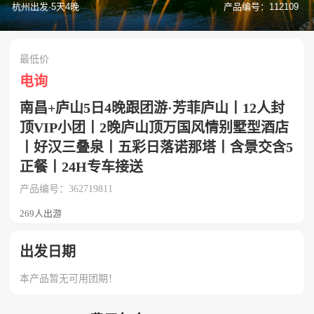
杭州出发·5天4晚
产品编号：112109
最低价
电询
南昌+庐山5日4晚跟团游·芳菲庐山丨12人封
顶VIP小团丨2晚庐山顶万国风情别墅型酒店
丨好汉三叠泉丨五彩日落诺那塔丨含景交含5
正餐丨24H专车接送
产品编号：362719811
269人出游
出发日期
本产品暂无可用团期！