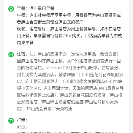

早餐：
酒店享用早餐
午餐：
庐山社会餐厅享用中餐，用餐餐厅为庐山聚贤堂或
者庐山合面街土菜馆或庐山瓦的餐厅
晚餐：
酒店餐厅，庐山酒店为用正餐送早餐，如不在酒店
用正餐，早餐需自行付费20/人购买。四钻酒店早餐为中式
围桌早餐

住宿：
注：庐山的酒店不含一次性洗漱用品，敬请自备！
因庐山酒店均在庐山山顶，故个别酒店涉及到需步行一些
台阶抵达酒店。<br><br>7-8月属于庐山旺季，若房紧张，
则会调换为其他酒店，敬请理解！['庐山莲花台花园度假酒
店', '庐山栖云观景酒店', '庐山畔山隐舍度假酒店(庐山牯岭
镇小天池店)', '庐山西湖宾馆', '天海柏唐酒店(庐山风景名胜
区牯岭街索道上站店)', '庐山莲花台花园度假酒店', '庐山栖
云观景酒店', '庐山畔山隐舍度假酒店(庐山牯岭镇小天池
店)', '庐山西湖宾馆', '天海柏唐

行程：
07:30