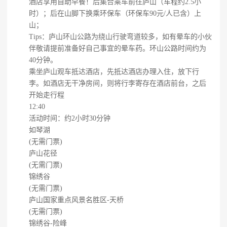
酒店享用自助早餐！后集合乘车前往庐山（车程约2.5小
时）；后在山脚下换乘环保车（环保车90元/人已含）上
山；
Tips：庐山环山公路为绕山行驶弯道较多，如有晕车的小伙
伴敬请提前准备好自己事宜的晕车药。环山公路时间约为
40分钟。
乘坐庐山观车抵达酒店，先抵达酒店办理入住，放下行
李。如酒店无干净房间，则将行李寄存在酒店前台，之后
开始走行程
12:40
活动时间：约2小时30分钟
如琴湖
(无需门票)
庐山花径
(无需门票)
锦绣谷
(无需门票)
庐山国家重点风景名胜区-天桥
(无需门票)
锦绣谷-险峰