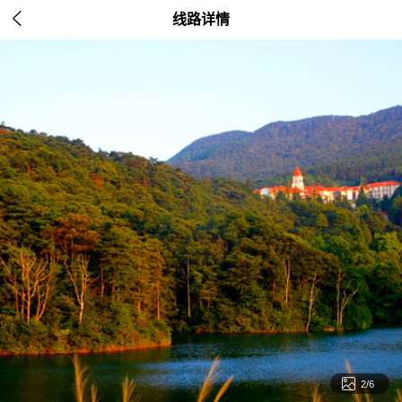

线路详情

2/6