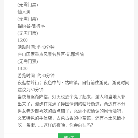
(无需门票)
仙人洞
(无需门票)
锦绣谷-御碑亭
(无需门票)
16:00
活动时间: 约40分钟
庐山国家重点风景名胜区-诺那塔院
(无需门票)
18:30
游览时间: 约30分钟
夜逛牯岭街；夜色中的 • 牯岭镇，自行前往游览，游览时间
建议为30分钟
当夜幕逐渐降临，灯火也逐个亮了起来，游人和当地人都
出来了，漫步在充满了异国情调的牯岭街道，两边有不分
男女老少都喜欢的西点铺子，充满小资情调的风情酒吧，
文艺特色的手信店，古色古香的小茶馆，还有本土风情小
吃一条街……这样的夜晚，你会向往吗？