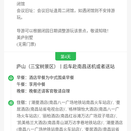
闭馆
会议旧址：会议旧址逢周二闭馆，如遇闭馆则不安排游
玩。
导游可以根据闭园日期调整游玩该景点，敬请知晓！
美庐别墅
(无需门票)
第4天
庐山（三宝树景区）丨后车赴南昌送机或者送站

早餐：
酒店早餐为中式围桌早餐
午餐：
享用中餐
晚餐：
晚餐还请客官敬请自理

住宿：
['潮曼酒店(南昌八一广场地铁站南昌火车站店)', '曼
居酒店(南昌站省电视台店)', '格林锦怡大酒店(南昌八一广
场火车站店)', '丽柏酒店(南昌红谷滩万达广场双子塔店)',
'凯美格兰大酒店(南昌青山湖万达李巷地铁站店)', '潮曼酒店
(南昌八一广场地铁站南昌火车站店)', '曼居酒店(南昌站省