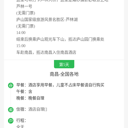
芦林一号
(无需门票)
庐山国家级旅游风景名胜区-芦林湖
(无需门票)
14:00
结束后换乘庐山观光车下山，抵达庐山园门换乘处
15:00
车赴南昌，抵达南昌入住南昌酒店
第5天
南昌-全国各地

早餐：
酒店享用早餐，儿童不占床早餐请自行购买
午餐：
含
晚餐：
晚餐自理

住宿：
酒店自理[]

行程：
全天