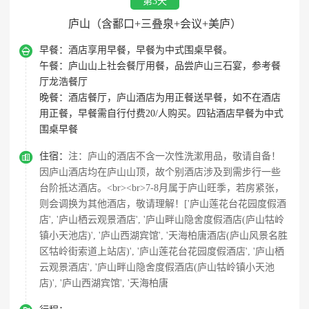
第3天
庐山（含鄱口+三叠泉+会议+美庐）

早餐：
酒店享用早餐，早餐为中式围桌早餐。
午餐：
庐山山上社会餐厅用餐，品尝庐山三石宴，参考餐
厅龙浩餐厅
晚餐：
酒店餐厅，庐山酒店为用正餐送早餐，如不在酒店
用正餐，早餐需自行付费20/人购买。四钻酒店早餐为中式
围桌早餐

住宿：
注：庐山的酒店不含一次性洗漱用品，敬请自备！
因庐山酒店均在庐山山顶，故个别酒店涉及到需步行一些
台阶抵达酒店。<br><br>7-8月属于庐山旺季，若房紧张，
则会调换为其他酒店，敬请理解！['庐山莲花台花园度假酒
店', '庐山栖云观景酒店', '庐山畔山隐舍度假酒店(庐山牯岭
镇小天池店)', '庐山西湖宾馆', '天海柏唐酒店(庐山风景名胜
区牯岭街索道上站店)', '庐山莲花台花园度假酒店', '庐山栖
云观景酒店', '庐山畔山隐舍度假酒店(庐山牯岭镇小天池
店)', '庐山西湖宾馆', '天海柏唐