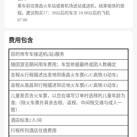
乘车前往南昌火车站或者机场送站或送机，结束愉快的旅
程。建议购买17：30以后的车次.18:00以后的飞机
07:00
费用包含
目的地专车接送机(站)服务
随团游览期间用车费用；车型依据最终成团人数确定
去程从行程描述出发地到南昌火车票(G/C高铁/D动车)
返程从南昌到行程描述到达地火车票(G/C高铁/D动车)
儿童是否含火车票，以您在填写订单时选择的儿童年龄为
准;（除火车票外其余去程、返程、中间程交通与成人一
致）
酒店标准2人/间
行程所列酒店住宿费用