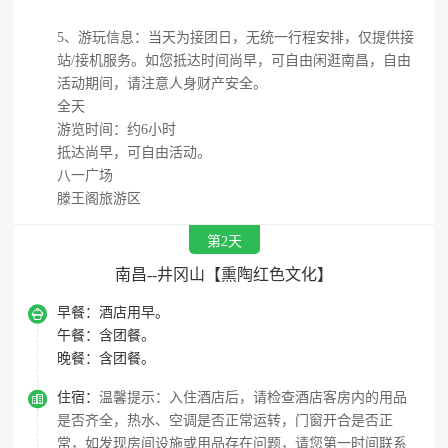
5、游玩信息：当天为接团日，无统一行程安排，仅提供接
站/接机服务。如您抵达时间尚早，可自由闲逛南昌，自由
活动期间，请注意人身财产安全。
全天
游览时间：约6小时
抵达尚早，可自由活动。
八一广场
滕王阁旅游区
第2天
南昌--井冈山【熏陶红色文化】

早餐：
酒店用早。
午餐：
含团餐。
晚餐：
含团餐。

住宿：
温馨提示：入住酒店后，请检查酒店客房内的用品
是否齐全，热水、空调是否正常运转，门窗开合是否正
常，如发现房间设施或用品存在问题，请您第一时间联系