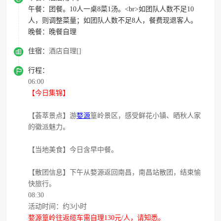
午餐：
团餐。10人一桌8菜1汤。<br>如团队人数不足10
人，则调整菜量；如团队人数不足8人，餐费现退客人。
晚餐：
晚餐自理

住宿：
酒店自理[]

行程：
06:00
【今日集锦】
【荟萃景点】游
婺源
篁岭景区，感受鲜花小镇、晒秋人家
的徽派魅力。
【当地美食】今日含早中餐。
【散团信息】下午从婺源返回南昌，南昌站散团，结束愉
快旅行。
08:30
活动时间：约3小时
婺源篁岭往返缆车需自理130元/人，请知悉。