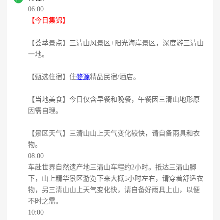
06:00
【今日集锦】
【荟萃景点】三清山风景区+阳光海岸景区，深度游三清山
一地。
【甄选住宿】住
婺源
精品民宿/酒店。
【当地美食】今日仅含早餐和晚餐，午餐因三清山地形原
因需自理。
【景区天气】三清山山上天气变化较快，请自备雨具和衣
物。
08:00
车赴世界自然遗产地三清山车程约2小时。抵达三清山脚
下，山上精华景区游览下来大概5小时左右，请穿着舒适衣
物，另三清山山上天气变化快，请自备好雨具上山，以便
不时之需。
10:00