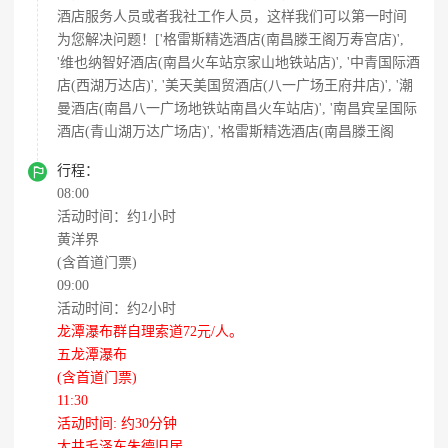
酒店服务人员或者我社工作人员，这样我们可以第一时间
为您解决问题！['格雷斯精选酒店(南昌滕王阁万寿宫店)',
'维也纳智好酒店(南昌火车站京家山地铁站店)', '中青国际酒
店(西湖万达店)', '美天美国贸酒店(八一广场王府井店)', '潮
曼酒店(南昌八一广场地铁站南昌火车站店)', '南昌宾呈国际
酒店(青山湖万达广场店)', '格雷斯精选酒店(南昌滕王阁

行程：
08:00
活动时间：约1小时
黄洋界
(含首道门票)
09:00
活动时间：约2小时
龙潭瀑布群自理索道72元/人。
五龙潭瀑布
(含首道门票)
11:30
活动时间: 约30分钟
大井毛泽东朱德旧居