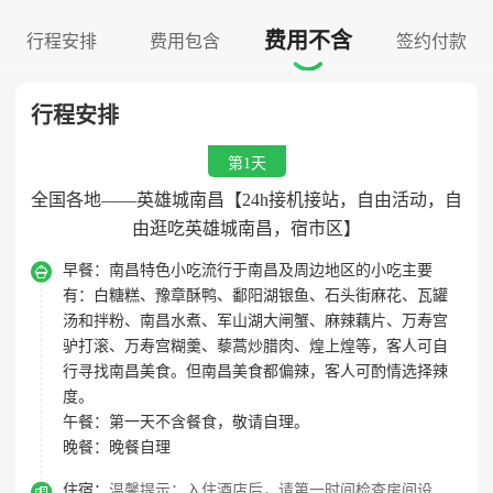
费用不含
行程安排
费用包含
签约付款

行程安排
第1天
全国各地——英雄城南昌【24h接机接站，自由活动，自
由逛吃英雄城南昌，宿市区】

早餐：
南昌特色小吃流行于南昌及周边地区的小吃主要
有：白糖糕、豫章酥鸭、鄱阳湖银鱼、石头街麻花、瓦罐
汤和拌粉、南昌水煮、军山湖大闸蟹、麻辣藕片、万寿宫
驴打滚、万寿宫糊羹、藜蒿炒腊肉、煌上煌等，客人可自
行寻找南昌美食。但南昌美食都偏辣，客人可酌情选择辣
度。
午餐：
第一天不含餐食，敬请自理。
晚餐：
晚餐自理

住宿：
温馨提示：入住酒店后，请第一时间检查房间设