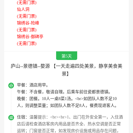
(无需门票)
仙人洞
(无需门票)
锦绣谷-险峰
(无需门票)
锦绣谷-御碑亭
(无需门票)
第5天
庐山--景德镇--婺源 【一天走遍四处美景，静享美食美
景】

早餐：
酒店用早。
午餐：
不含餐，敬请自理。后乘车前往瓷都景德镇。
晚餐：
团餐。10人一桌8菜1汤。<br>如团队人数不足10
人，则调整菜量；如团队人数不足8人，餐费现退客人。

住宿：
温馨提示：<br><br>1、出门在外安全第一，入住酒
店后请检查酒店客房内用品是否齐全、热水空调是否正常
运转；门窗是否正常，如发现房价设施或用品存在问题，