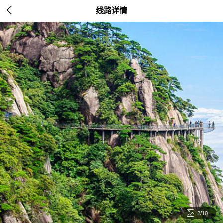

线路详情

2/10