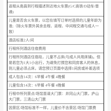
返程从南昌到行程描述到达地火车票(G/C高铁/D动车/普
通)
儿童是否含火车票，以您在填写订单时选择的儿童年龄为
准;（除火车票外其余去程、返程、中间程交通与成人一
致）
酒店标准2人/间
行程所列酒店住宿费用
行程所列酒店住宿段，儿童不占床(与成人共用床铺)。但
是若您为1大1小出行，为避免打搅您和同房客人的休息，
则儿童必须占床，请您预订页面中选择1间房或补差选项
成人包含14次：6早餐 4午餐 4晚餐
儿童包含14次：6早餐 4午餐 4晚餐
行程中所列景点/场馆首道大门票：井冈山大门票，庐山
大门票，三清山大门票
因景区/场馆标准不一样，儿童价不含景区/场馆门票费