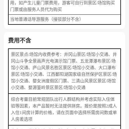
用，如产生儿童门票费用，游客可自行到景区/场馆购买
门票或由服务人员代为购买
当地普通话导游服务（接驳部分不含）
费用不含
景区景点/场馆内收费参考：井冈山景区/场馆小交通、井
冈山斗争全景画声光电演示馆门票、五龙潭瀑布景区/场
馆小交通、庐山风景名胜区景区/场馆小交通、大口瀑布
景区/场馆小交通、江西鄱阳湖国家级自然保护区景区/场
馆小交通、婺女洲度假区门票、三清山风景区景区/场馆
小交通、婺源篁岭景区景区/场馆小交通
综合考量目前常规团队出行人群结构并考虑实际入住体
验等因素，本产品暂时无法提供拼房。报价是按照2成人
入住1间房计算的价格，请在页面中选择所需房间数或单
人房差选项