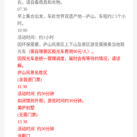
右，请自备雨具和衣物。
07:30
早上集合出发，车赴世界双遗产地—庐山，车程约2.5个小
时。
10:00
活动时间：约1小时
因环保需要，庐山风景区上下山及景区游览需换乘当地观
光车
（需自理景区观光车费用90元/人）。
因观光车是统一管理调度，届时会有等待的情况，请谅
解。
庐山风景名胜区
(含首道门票)
11:30
活动时间: 约30分钟
如闭馆则外观，游览时间约30分钟。
美庐别墅
(无需门票)
13:30
活动时间: 约30分钟
含鄱口