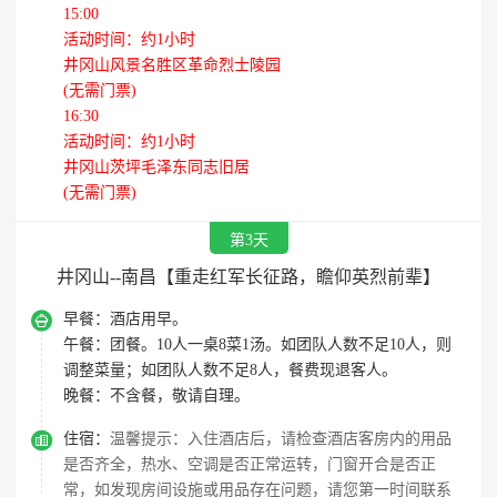
15:00
活动时间：约1小时
井冈山风景名胜区革命烈士陵园
(无需门票)
16:30
活动时间：约1小时
井冈山茨坪毛泽东同志旧居
(无需门票)
第3天
井冈山--南昌【重走红军长征路，瞻仰英烈前辈】

早餐：
酒店用早。
午餐：
团餐。10人一桌8菜1汤。如团队人数不足10人，则
调整菜量；如团队人数不足8人，餐费现退客人。
晚餐：
不含餐，敬请自理。

住宿：
温馨提示：入住酒店后，请检查酒店客房内的用品
是否齐全，热水、空调是否正常运转，门窗开合是否正
常，如发现房间设施或用品存在问题，请您第一时间联系