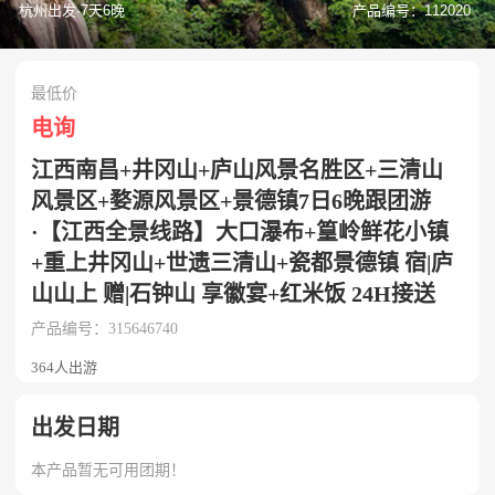
杭州出发·7天6晚
产品编号：112020
最低价
电询
江西南昌+井冈山+庐山风景名胜区+三清山
风景区+婺源风景区+景德镇7日6晚跟团游
·【江西全景线路】大口瀑布+篁岭鲜花小镇
+重上井冈山+世遗三清山+瓷都景德镇 宿|庐
山山上 赠|石钟山 享徽宴+红米饭 24H接送
产品编号：315646740
364人出游
出发日期
本产品暂无可用团期！