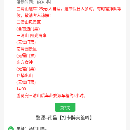
活动时间：约3小时
三清山缆车125元/人自理，遇节假日人多时，有时需排队等
候，敬请客人谅解！
三清山风景区
(含首道门票)
三清山-阳光海岸
(无需门票)
南清园景区
(无需门票)
东方女神
(无需门票)
巨蟒出山
(无需门票)
14:00
游览完三清山后车赴婺源车程约2小时。
第7天
婺源--南昌【打卡醉美篁岭】

早餐：
酒店用早。