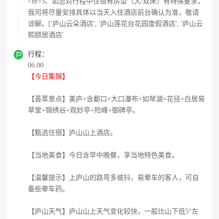
<br>3、如您对行程中住宿有房型（大/双床）有特殊要求，
我司将尽量安排具体以当天入住酒店前台确认为准，敬请
谅解。['庐山云朵酒店', '庐山莲花台花园度假酒店', '庐山云
熙颐居酒店'

行程：
06:00
【今日集锦】
【荟萃景点】美庐+含鄱口+大口瀑布+如琴湖+花径+白居易
草堂+锦绣谷+观妙亭+险峰+御碑亭。
【甄选住宿】庐山山上酒店。
【当地美食】今日含早中晚餐，享当地特色美食。
【温馨提示】上庐山的路弯多坡抖，易晕车的客人，可自
备些晕车药。
【庐山天气】庐山山上天气变化较快，一般比山下低5°左