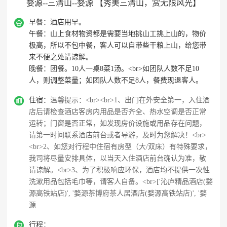
婺源--三清山--婺源 【秀美三清山，赏无限风光】

早餐：
酒店用早。
午餐：
山上食材物资都是需要当地挑山工挑上山的，物价
极高，所以不包中餐，客人可以自带些干粮上山，给您带
来不便之处请谅解。
晚餐：
团餐。10人一桌8菜1汤。<br>如团队人数不足10
人，则调整菜量；如团队人数不足8人，餐费现退客人。

住宿：
温馨提示：<br><br>1、出门在外安全第一，入住酒
店后请检查酒店客房内用品是否齐全、热水空调是否正常
运转；门窗是否正常，如发现房价设施或用品存在问题，
请第一时间联系酒店前台或者导游，及时为您解决！<br>
<br>2、如您对行程中住宿有房型（大/双床）有特殊要求，
我司将尽量安排具体，以当天入住酒店前台确认为准，敬
请谅解。<br>3、为了积极响应环保，酒店均不提供一次性
洗漱用品包括毛巾等，请客人自备。<br>['沁庐精品酒店(婺
源高铁站店)', '婺源茶博府茶人居酒店(婺源高铁站店)', '婺
源

行程：