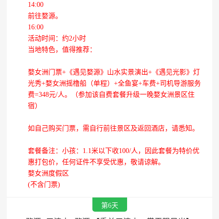
14:00
前往婺源。
16:00
活动时间：约2小时
当地特色，值得推荐：
婺女洲门票+《遇见婺源》山水实景演出+《遇见光影》灯
光秀+婺女洲摇橹船（单程）+全鱼宴+车费+司机导游服务
费=348元/人。（参加该自费套餐升级一晚婺女洲景区住
宿）
如自己购买门票，需自行前往景区及返回酒店，请悉知。
套餐备注：小孩：1.1米以下收100/人，因此套餐为特价优
惠打包价，任何证件不享受优惠，敬请谅解。
婺女洲度假区
(不含门票)
第6天