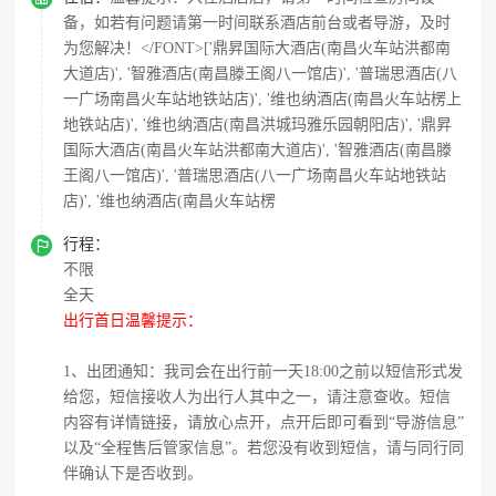
备，如若有问题请第一时间联系酒店前台或者导游，及时
为您解决！</FONT>['鼎昇国际大酒店(南昌火车站洪都南
大道店)', '智雅酒店(南昌滕王阁八一馆店)', '普瑞思酒店(八
一广场南昌火车站地铁站店)', '维也纳酒店(南昌火车站楞上
地铁站店)', '维也纳酒店(南昌洪城玛雅乐园朝阳店)', '鼎昇
国际大酒店(南昌火车站洪都南大道店)', '智雅酒店(南昌滕
王阁八一馆店)', '普瑞思酒店(八一广场南昌火车站地铁站
店)', '维也纳酒店(南昌火车站楞

行程：
不限
全天
出行首日温馨提示：
1、出团通知：我司会在出行前一天18:00之前以短信形式发
给您，短信接收人为出行人其中之一，请注意查收。短信
内容有详情链接，请放心点开，点开后即可看到“导游信息”
以及“全程售后管家信息”。若您没有收到短信，请与同行同
伴确认下是否收到。