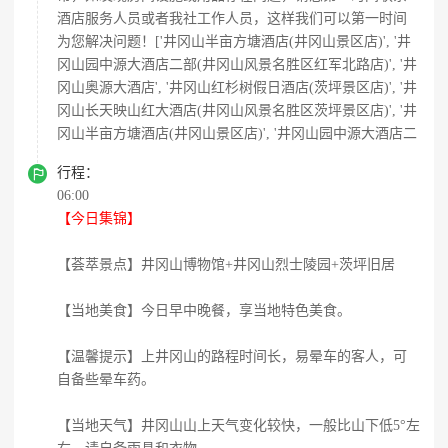
酒店服务人员或者我社工作人员，这样我们可以第一时间
为您解决问题！['井冈山半亩方塘酒店(井冈山景区店)', '井
冈山园中源大酒店二部(井冈山风景名胜区红军北路店)', '井
冈山奥源大酒店', '井冈山红杉树假日酒店(茨坪景区店)', '井
冈山长天映山红大酒店(井冈山风景名胜区茨坪景区店)', '井
冈山半亩方塘酒店(井冈山景区店)', '井冈山园中源大酒店二

行程：
06:00
【今日集锦】
【荟萃景点】井冈山博物馆+井冈山烈士陵园+茨坪旧居
【当地美食】今日早中晚餐，享当地特色美食。
【温馨提示】上井冈山的路程时间长，易晕车的客人，可
自备些晕车药。
【当地天气】井冈山山上天气变化较快，一般比山下低5°左