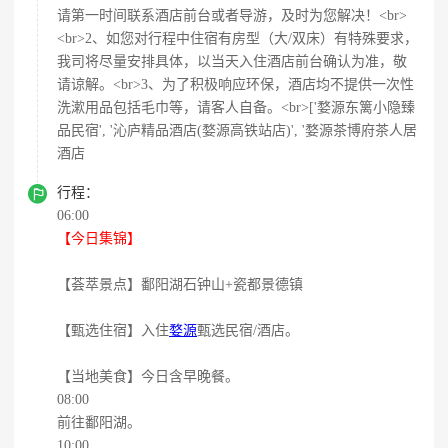
请第一时间联系酒店前台或者导游，及时为您解决！<br>
<br>2、如您对行程中住宿有房型（大/双床）有特殊要求，
我司将尽量安排具体，以当天入住酒店前台确认为准，敬
请谅解。<br>3、为了积极响应环保，酒店均不提供一次性
洗漱用品包括毛巾等，请客人自备。<br>['婺源东篱小隐臻
品民宿', '沁庐精品酒店(婺源高铁站店)', '婺源茶博府茶人居
酒店

行程：
06:00
【今日集锦】
【荟萃景点】鄱阳湖石钟山+瓷都景德镇
【甄选住宿】入住
婺源
甄选民宿/酒店。
【当地美食】今日含早晚餐。
08:00
前往鄱阳湖。
10:00