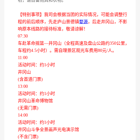
右，请自备雨具和衣物。
【特别事项】我司会根据当团的实际情况，可能会调整行
程的前后顺序，先走庐山景德镇
婺源
，后走井冈山，不影
响原本线路的接待标准，敬请谅解！
07:30
车赴革命摇篮—井冈山（全程高速及盘山公路约350公里，
车程约4.5小时）。
需自理景区观光车费用80元/人。
11:00
活动时间：约1小时
井冈山
(含首道门票)
13:00
活动时间：约1小时
井冈山革命博物馆
(无需门票)
14:00
活动时间：约1小时
井冈山斗争全景画声光电演示馆
(不含门票)