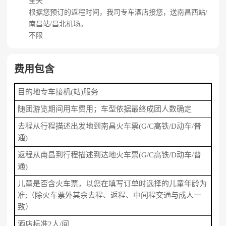
全天
根据您预订的返程时间，我司专车酒店接您，送南昌西站/
南昌站/昌北机场。
不限
费用包含
目的地专车接机(站)服务
随团游览期间用车费用；车型依据最终成团人数确定
去程从行程描述出发地到南昌火车票(G/C高铁/D动车/普
通)
返程从南昌到行程描述到达地火车票(G/C高铁/D动车/普
通)
儿童是否含火车票，以您在填写订单时选择的儿童年龄为
准;（除火车票外其余去程、返程、中间程交通与成人一
致）
酒店标准2人/间