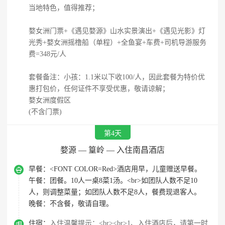
当地特色，值得推荐；
婺女洲门票+《遇见婺源》山水实景演出+《遇见光影》灯
光秀+婺女洲摇橹船（单程）+全鱼宴+车费+司机导游服务
费=348元/人
套餐备注：小孩：1.1米以下收100/人，因此套餐为特价优
惠打包价，任何证件不享受优惠，敬请谅解；
婺女洲度假区
(不含门票)
第4天
婺源 — 篁岭 — 入住南昌酒店

早餐：
<FONT COLOR=Red>酒店用早，儿童赠送早餐。
午餐：
团餐。10人一桌8菜1汤。<br>如团队人数不足10
人，则调整菜量；如团队人数不足8人，餐费现退客人。
晚餐：
不含餐，敬请自理。

住宿：
入住温馨提示：<br><br>1、入住酒店后，请第一时