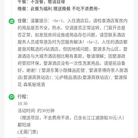
午餐：
不含餐，敬请自理
晚餐：
此餐为福利 赠送晚餐 不吃不退费用~

住宿：
温馨提示：<br>1、入住酒店后，请检查酒店客房内
的用品是否齐全，热水、空调是否正常运转，门窗开合是
否正常，如发现房间设施或用品存在问题，请您联系酒店
服务人员或导游及时为您服务解决！<br>2、入住的酒店都
是我司甄选的4钻酒店，但因地域问题，婺源多为山区，婺
源酒店与大城市酒店相比略有差距，敬请理解；因婺源政
府管控环保，婺源酒店没有一次性洗漱用品，请提前自备
好，谢谢！['婺源东篱小隐臻品民宿', '婺源茶博府茶人居酒
店(婺源高铁站店)', '沁庐精品酒店(婺源高铁站店)', '婺源探
花·森氧秘境酒

行程：
10:30
活动时间: 约30分钟
（赠送项目，不去费用不退，已含长江江湖游船30元/人）
鄱阳湖
(无需门票)