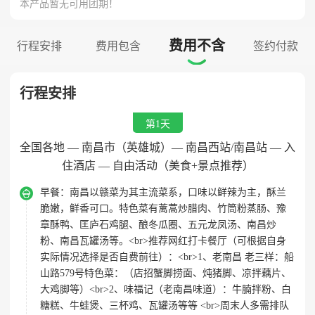
本产品暂无可用团期！
费用不含
行程安排
费用包含
签约付款

行程安排
第1天
全国各地 — 南昌市（英雄城）— 南昌西站/南昌站 — 入
住酒店 — 自由活动（美食+景点推荐）

早餐：
南昌以赣菜为其主流菜系，口味以鲜辣为主，酥兰
脆嫩，鲜香可口。特色菜有蓠蒿炒腊肉、竹筒粉蒸肠、豫
章酥鸭、匡庐石鸡腿、酿冬瓜圈、五元龙凤汤、南昌炒
粉、南昌瓦罐汤等。<br>推荐网红打卡餐厅（可根据自身
实际情况选择是否自费前往）：<br>1、老南昌 老三样：船
山路579号特色菜：（店招蟹脚捞面、炖猪脚、凉拌藕片、
大鸡脚等）<br>2、味福记（老南昌味道）：牛腩拌粉、白
糖糕、牛蛙煲、三杯鸡、瓦罐汤等等 <br>周末人多需排队