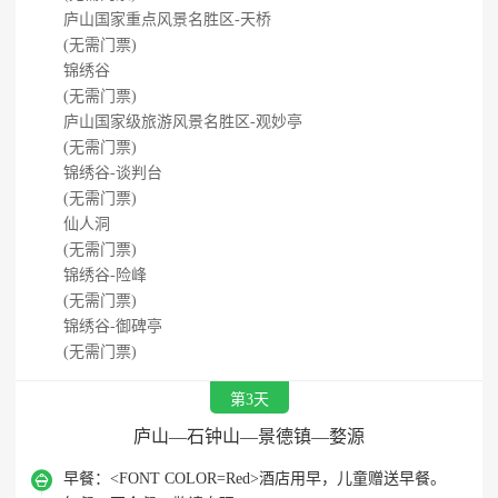
庐山国家重点风景名胜区-天桥
(无需门票)
锦绣谷
(无需门票)
庐山国家级旅游风景名胜区-观妙亭
(无需门票)
锦绣谷-谈判台
(无需门票)
仙人洞
(无需门票)
锦绣谷-险峰
(无需门票)
锦绣谷-御碑亭
(无需门票)
第3天
庐山—石钟山—景德镇—婺源

早餐：
<FONT COLOR=Red>酒店用早，儿童赠送早餐。