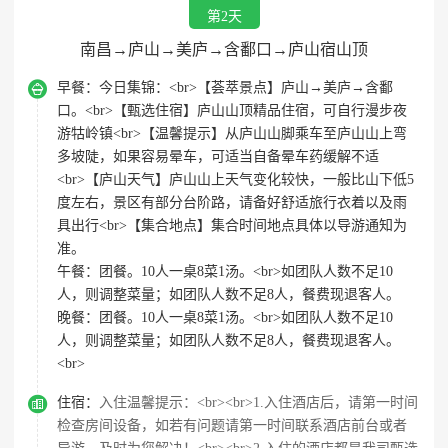
第2天
南昌→庐山→美庐→含鄱口→庐山宿山顶

早餐：
今日集锦：<br>【荟萃景点】庐山→美庐→含鄱
口。<br>【甄选住宿】庐山山顶精品住宿，可自行漫步夜
游牯岭镇<br>【温馨提示】从庐山山脚乘车至庐山山上弯
多坡陡，如果容易晕车，可适当自备晕车药缓解不适
<br>【庐山天气】庐山山上天气变化较快，一般比山下低5
度左右，景区有部分台阶路，请备好舒适旅行衣着以及雨
具出行<br>【集合地点】集合时间地点具体以导游通知为
准。
午餐：
团餐。10人一桌8菜1汤。<br>如团队人数不足10
人，则调整菜量；如团队人数不足8人，餐费现退客人。
晚餐：
团餐。10人一桌8菜1汤。<br>如团队人数不足10
人，则调整菜量；如团队人数不足8人，餐费现退客人。
<br>

住宿：
入住温馨提示：<br><br>1.入住酒店后，请第一时间
检查房间设备，如若有问题请第一时间联系酒店前台或者