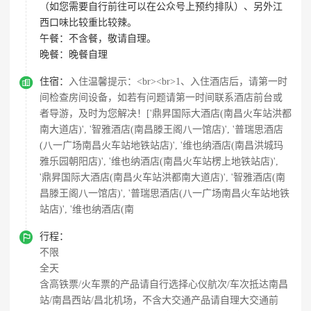
（如您需要自行前往可以在公众号上预约排队）、另外江
西口味比较重比较辣。
午餐：
不含餐，敬请自理。
晚餐：
晚餐自理

住宿：
入住温馨提示：<br><br>1、入住酒店后，请第一时
间检查房间设备，如若有问题请第一时间联系酒店前台或
者导游，及时为您解决！['鼎昇国际大酒店(南昌火车站洪都
南大道店)', '智雅酒店(南昌滕王阁八一馆店)', '普瑞思酒店
(八一广场南昌火车站地铁站店)', '维也纳酒店(南昌洪城玛
雅乐园朝阳店)', '维也纳酒店(南昌火车站楞上地铁站店)',
'鼎昇国际大酒店(南昌火车站洪都南大道店)', '智雅酒店(南
昌滕王阁八一馆店)', '普瑞思酒店(八一广场南昌火车站地铁
站店)', '维也纳酒店(南

行程：
不限
全天
含高铁票/火车票的产品请自行选择心仪航次/车次抵达南昌
站/南昌西站/昌北机场，不含大交通产品请自理大交通前