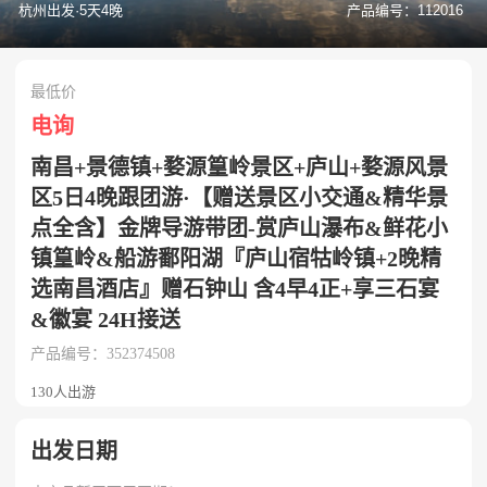
杭州出发·5天4晚
产品编号：112016
最低价
电询
南昌+景德镇+婺源篁岭景区+庐山+婺源风景
区5日4晚跟团游·【赠送景区小交通&精华景
点全含】金牌导游带团-赏庐山瀑布&鲜花小
镇篁岭&船游鄱阳湖『庐山宿牯岭镇+2晚精
选南昌酒店』赠石钟山 含4早4正+享三石宴
&徽宴 24H接送
产品编号：352374508
130人出游
出发日期