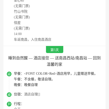
垒心桥
(无需门票)
竹山书院
(无需门票)
怪屋
(无需门票)
14:00
车返南昌，入住南昌酒店
第5天
睡到自然醒 — 酒店接您 — 送南昌西站/南昌站 — 回到
温馨的家

早餐：
<FONT COLOR=Red>酒店用早，儿童赠送早餐。
午餐：
不含餐，敬请自理。
晚餐：
晚餐自理

住宿：
酒店自理[]

行程：