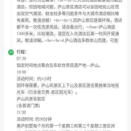
导游，及时为您解决！<br><br>2.入住的酒店都是我司甄选
酒店，但因地域问题，庐山景区酒店可以会因地处山区而
出现空气潮湿、蚊虫较多等问题条件与大城市酒店相比略
有差距，敬请谅解！<br><br>3.因庐山景区提倡环保，酒店
都不含一次性洗漱用品，请自备出行，</font>庐山海拔
1300多米，比较潮湿，请您在入住酒店后第一时间开窗通
风，敬请谅解。<br><br>4.庐山酒店多数依山而建，可能

行程：
07:30
指定时间地点集合后车赴世界双遗产地—庐山。
10:00
活动时间：约1小时
因环保需要，庐山风景区上下山及景区游览需换乘当地观
光车（已含景交费-景区观光车）。
庐山风景名胜区
(含首道门票)
11:30
活动时间: 约30分钟
美庐别墅每个月的第一个星期三和第三个星期三景区闭