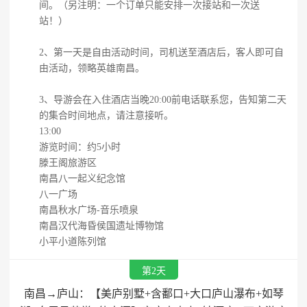
间。（另注明：一个订单只能安排一次接站和一次送
站！）
2、第一天是自由活动时间，司机送至酒店后，客人即可自
由活动，领略英雄南昌。
3、导游会在入住酒店当晚20:00前电话联系您，告知第二天
的集合时间地点，请注意接听。
13:00
游览时间：约5小时
滕王阁旅游区
南昌八一起义纪念馆
八一广场
南昌秋水广场-音乐喷泉
南昌汉代海昏侯国遗址博物馆
小平小道陈列馆
第2天
南昌→庐山：【美庐别墅+含鄱口+大口庐山瀑布+如琴