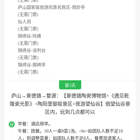
(无需门票)
庐山国家级旅游风景名胜区-观妙亭
(无需门票)
仙人洞
(无需门票)
锦绣谷-险峰
(无需门票)
锦绣谷-谈判台
(无需门票)
锦绣谷-御碑亭
(无需门票)
第3天
庐山→景德镇→婺源：【景德镇陶瓷博物馆+《遇见乾
隆瓷光影》+陶阳里御窑景区+夜游望仙谷】宿望仙谷景
区内，玩到几点都可以

早餐：
酒店用早。
午餐：
团餐。10人一桌8菜1汤。<br>如团队人数不足10
人，则调整菜量；如团队人数不足8人，餐费现退客人。