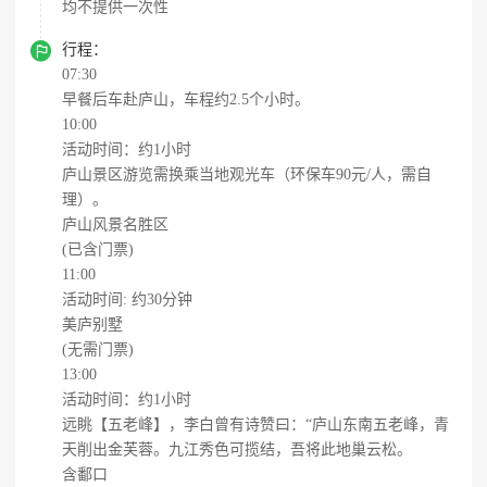
均不提供一次性

行程：
07:30
早餐后车赴庐山，车程约2.5个小时。
10:00
活动时间：约1小时
庐山景区游览需换乘当地观光车（环保车90元/人，需自
理）。
庐山风景名胜区
(已含门票)
11:00
活动时间: 约30分钟
美庐别墅
(无需门票)
13:00
活动时间：约1小时
远眺【五老峰】，李白曾有诗赞曰：“庐山东南五老峰，青
天削出金芙蓉。九江秀色可揽结，吾将此地巢云松。
含鄱口