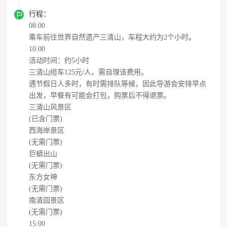

行程：
08:00
乘车前往世界自然遗产三清山，车程大约为2个小时。
10:00
活动时间：约5小时
三清山缆车125元/人，需自理该费用。
遇节假日人多时，有时需排队等候，因此导游会安排早点
出发，早餐有可能会打包，购票后不得退票。
三清山风景区
(已含门票)
西海岸景区
(无需门票)
巨蟒出山
(无需门票)
东方女神
(无需门票)
南清园景区
(无需门票)
15:00