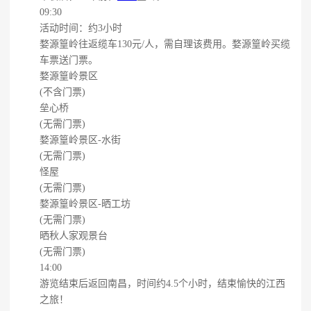
09:30
活动时间：约3小时
婺源篁岭往返缆车130元/人，需自理该费用。婺源篁岭买缆
车票送门票。
婺源篁岭景区
(不含门票)
垒心桥
(无需门票)
婺源篁岭景区-水街
(无需门票)
怪屋
(无需门票)
婺源篁岭景区-晒工坊
(无需门票)
晒秋人家观景台
(无需门票)
14:00
游览结束后返回南昌，时间约4.5个小时，结束愉快的江西
之旅！