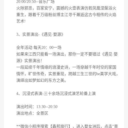
20:00/20:50--音乐广场
火除邪祟，百家安宁，震撼的火壶表演仿若凤凰涅槃浴火
重生，跟着千万级粉丝博主江寻千邂逅这古今相传的火焰
艺术!
3、实景演出-《遇见·婺源》
全年活动 每天20：00一场
如果来江西只能看一场演出，那你一定不要错过《遇见·婺
源》实景演出！
一段延续千年情缘的浪漫史诗，一场穿越千年时空的家国
情怀，旷世传奇，实景重现，跨越三生三世的be美学大戏，
演绎出如梦如幻的东方之美。
4、沉浸式表演-三十余场沉浸式演艺轮番上演
演出时间：13:30--20:50
演出地点：全景区
**微信小程序搜索【鑫邦旅行】，进入婺女洲后，点击“景