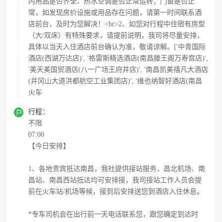
内用品是否齐全、热水空调是否正常运转；门窗是否正
常，如发现房价设施或用品存在问题，请第一时间联系酒
店前台，及时为您解决！<br>2、如您对行程中住宿有房型
（大/双床）有特殊要求，请提前说明，我司将尽量安排，
具体以当天入住酒店前台确认为准，敬请谅解。['中青国际
酒店(西湖万达店)', '格雷斯精选酒店(南昌滕王阁万寿宫店)',
'美天美国贸酒店(八一广场王府井店)', '南昌凯美禧凡大酒店
(井冈山大道洪都航空工业集团店)', '维也纳智好酒店(南昌
火车

行程：
不限
07:00
【今日安排】
1、各地贵宾抵达南昌，我社提供接站服务，昌北机场、南
昌站、南昌西站抵达均可安排接，我司接站工作人员会提
前在火车站/机场等候，接到后安排送您到酒店入住休息。
*专车司机会在出行前一天电话联系您，跟您确定到达时