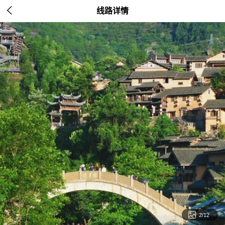

线路详情

2/12