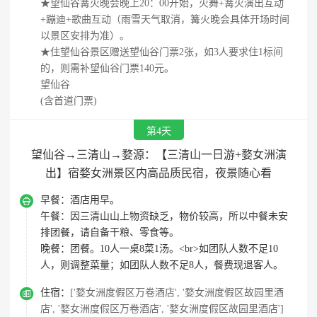
★望仙谷篝火晚会晚上20：00开始，火舞+篝火演出互动
+蹦迪+歌曲互动（雨雪天气取消，篝火晚会具体开场时间
以景区安排为准）。
★住望仙谷景区赠送望仙谷门票2张，如3人要求住1标间
的，则需补望仙谷门票140元。
望仙谷
(含首道门票)
第4天
望仙谷→三清山→婺源：【三清山一日游+婺女洲演
出】宿婺女洲景区内高品质民宿，夜景随心看

早餐：
酒店用早。
午餐：
因三清山山上物资缺乏，物价较高，所以中餐未安
排团餐，请自备干粮、零食等。
晚餐：
团餐。10人一桌8菜1汤。<br>如团队人数不足10
人，则调整菜量；如团队人数不足8人，餐费现退客人。

住宿：
['婺女洲度假区万卷酒店', '婺女洲度假区故园里酒
店', '婺女洲度假区万卷酒店', '婺女洲度假区故园里酒店']