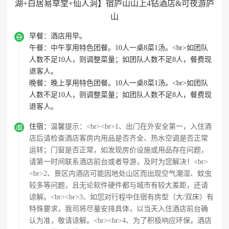
湖+白居易草堂+仙人洞】宿庐山山上4钻酒店&可夜游庐
山

早餐：
酒店用早。
午餐：
中午享用特色团餐。10人一桌8菜1汤。<br>如团队
人数不足10人，则调整菜量；如团队人数不足8人，餐费现
退客人。
晚餐：
晚上享用特色团餐。10人一桌8菜1汤。<br>如团队
人数不足10人，则调整菜量；如团队人数不足8人，餐费现
退客人。

住宿：
温馨提示：<br><br>1、出门在外安全第一，入住酒
店后请检查酒店客房内用品是否齐全、热水空调是否正常
运转；门窗是否正常，如发现房价设施或用品存在问题，
请第一时间联系酒店前台或者导游，及时为您解决！<br>
<br>2、景区内酒店可能因地处山区而出现空气潮湿、蚊虫
较多等问题，且无论软件硬件都与城市有较大差距，还请
谅解。<br><br>3、如您对行程中住宿有房型（大/双床）有
特殊要求，我司将尽量安排具体，以当天入住酒店前台确
认为准，敬请谅解。<br><br>4、为了积极响应环保，酒店