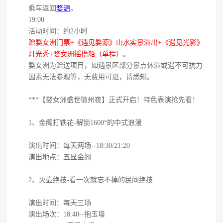
乘车返回
婺源
。
19:00
活动时间：约2小时
赠婺女洲门票+《遇见婺源》山水实景演出+《遇见光影》
灯光秀+婺女洲摇橹船（单程）。
婺女洲为赠送项目，如遇景区部分景点休演或遇不可抗力
因素无法参观等，无费用可退，请悉知。
***【婺女洲盛世徽州夜】正式开启！特色表演抢先看！
1、金阁打铁花-解锁1600°的中式浪漫
演出时间：每天两场--18:30/21:20
演出地点：五显金阁
2、火壶绝技-看一次就忘不掉的民间绝技
演出时间：每天三场
演出场次：18:40--抱玉塔