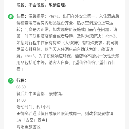
晚餐：
不含晚餐，敬请自理。

住宿：
温馨提示：<br>1、出门在外安全第一，入住酒店后
请检查酒店客房内用品是否齐全、热水空调是否正常运
转；门窗是否正常，如发现房价设施或用品存在问题，请
第一时间联系酒店前台或者导游，及时为您解决！<br>2、
如您对行程中住宿有房型（大/双床）有特殊要求，我司将
尽量安排具体，以当天入住酒店前台确认为准，敬请谅
解。<br>3、为了积极响应环保，酒店均不提供一次性洗漱
用品包括毛巾等，请客人自备。['望仙谷仙宿', '望仙谷仙
宿']

行程：
08:30
餐后赴中国瓷都---景德镇。
14:00
活动时间：约1小时
★御窑若遇节假日或景区限流或周一，则改参观景德镇
5A「古窑」景点！
陶阳里旅游区