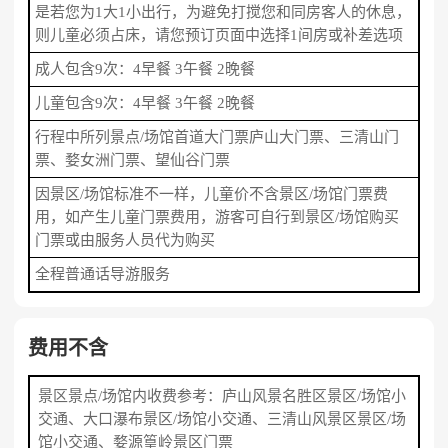
是若您为1大1小出行，为避免打搅您和同房客人的休息，
则儿童必须占床，请您预订页面中选择1间房或补差选项
成人包含9次：4早餐 3午餐 2晚餐
儿童包含9次：4早餐 3午餐 2晚餐
行程中所列景点/场馆首道大门票庐山大门票、三清山门
票、婺女洲门票、望仙谷门票
因景区/场馆标准不一样，儿童价不含景区/场馆门票费
用，如产生儿童门票费用，游客可自行到景区/场馆购买
门票或由服务人员代为购买
全程普通话导游服务
费用不含
景区景点/场馆内收费参考：庐山风景名胜区景区/场馆小
交通、大口瀑布景区/场馆小交通、三清山风景区景区/场
馆小交通、婺源篁岭景区门票