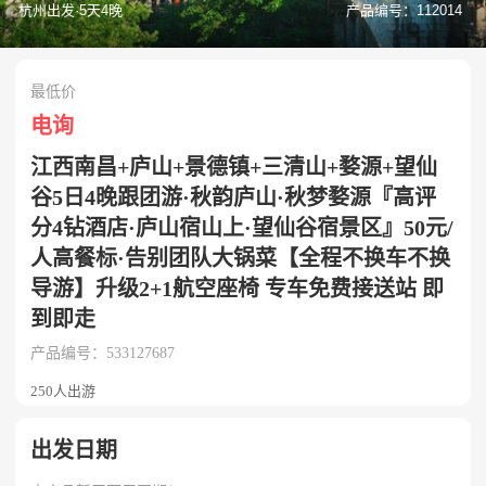
杭州出发·5天4晚
产品编号：112014
最低价
电询
江西南昌+庐山+景德镇+三清山+婺源+望仙
谷5日4晚跟团游·秋韵庐山·秋梦婺源『高评
分4钻酒店·庐山宿山上·望仙谷宿景区』50元/
人高餐标·告别团队大锅菜【全程不换车不换
导游】升级2+1航空座椅 专车免费接送站 即
到即走
产品编号：533127687
250人出游
出发日期