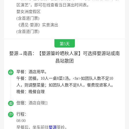
区演艺”，即可在线查看当日演出时间表。
婺女洲度假区
(含首道门票)
《遇见·婺源》实景演出
(含首道门票)
第5天
婺源→南昌：【婺源篁岭晒秋人家】可选择婺源站或南
昌站散团

早餐：
酒店用早。
午餐：
团餐。10人一桌8菜1汤。<br>如团队人数不足10
人，则调整菜量；如团队人数不足8人，餐费现退客人。
晚餐：
晚餐自理

住宿：
酒店自理[]

行程：
08:00
早餐后，坐车前往
婺源
篁岭。