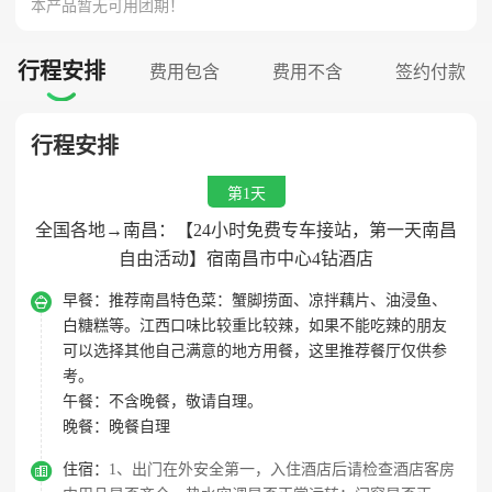
本产品暂无可用团期！
行程安排
费用包含
费用不含
签约付款

行程安排
第1天
全国各地→南昌：【24小时免费专车接站，第一天南昌
自由活动】宿南昌市中心4钻酒店

早餐：
推荐南昌特色菜：蟹脚捞面、凉拌藕片、油浸鱼、
白糖糕等。江西口味比较重比较辣，如果不能吃辣的朋友
可以选择其他自己满意的地方用餐，这里推荐餐厅仅供参
考。
午餐：
不含晚餐，敬请自理。
晚餐：
晚餐自理

住宿：
1、出门在外安全第一，入住酒店后请检查酒店客房