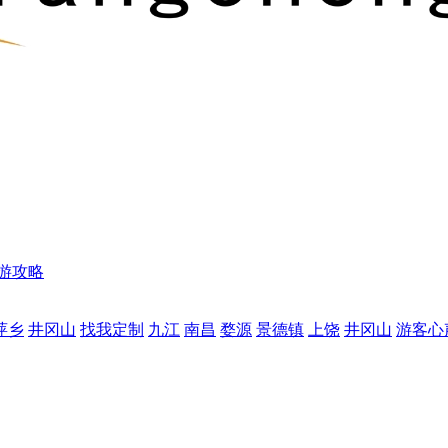
游攻略
萍乡
井冈山
找我定制
九江
南昌
婺源
景德镇
上饶
井冈山
游客心