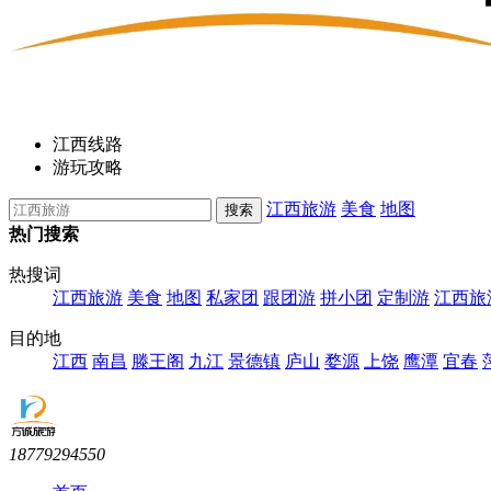
江西线路
游玩攻略
江西旅游
美食
地图
热门搜索
热搜词
江西旅游
美食
地图
私家团
跟团游
拼小团
定制游
江西旅
目的地
江西
南昌
滕王阁
九江
景德镇
庐山
婺源
上饶
鹰潭
宜春
18779294550