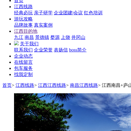
首页
江西线路
经典必玩
亲子研学
企业团建|会议
红色培训
游玩攻略
品牌故事
真实案例
江西目的地
九江
南昌
景德镇
婺源
上饶
井冈山
关于我们
联系我们
企业荣誉
表扬信
boss简介
企业动态
在线留言
包车服务
找我定制
首页
>
江西线路
>
江西江西线路
>
南昌江西线路
>
江西南昌+庐山