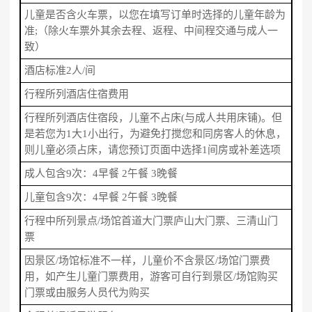
儿童是否含火车票，以您在填写订单时选择的儿童年龄为
准;（除火车票外其余去程、返程、中间程交通与成人一
致）
酒店标准2人/间
行程所列酒店住宿费用
行程所列酒店住宿段，儿童不占床(与成人共用床铺)。但
是若您为1大1小出行，为避免打搅您和同房客人的休息，
则儿童必须占床，请您预订页面中选择1间房或补差选项
成人包含9次：4早餐 2午餐 3晚餐
儿童包含9次：4早餐 2午餐 3晚餐
行程中所列景点/场馆首道大门票庐山大门票、三清山门
票
因景区/场馆标准不一样，儿童价不含景区/场馆门票费
用，如产生儿童门票费用，游客可自行到景区/场馆购买
门票或由服务人员代为购买