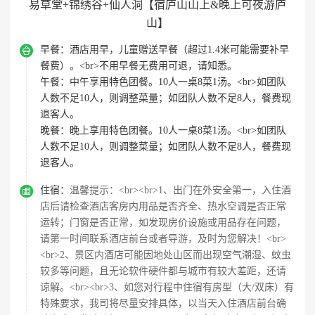
易草堂+锦绣谷+仙人洞【宿庐山山上&晚上可夜游庐
山】

早餐：
酒店用早，儿童赠送早餐（超过1.4米可能需要补早
餐费）。<br>不用早餐无费用可退，请知悉。
午餐：
中午享用特色团餐。10人一桌8菜1汤。<br>如团队
人数不足10人，则调整菜量；如团队人数不足8人，餐费现
退客人。
晚餐：
晚上享用特色团餐。10人一桌8菜1汤。<br>如团队
人数不足10人，则调整菜量；如团队人数不足8人，餐费现
退客人。

住宿：
温馨提示：<br><br>1、出门在外安全第一，入住酒
店后请检查酒店客房内用品是否齐全、热水空调是否正常
运转；门窗是否正常，如发现房价设施或用品存在问题，
请第一时间联系酒店前台或者导游，及时为您解决！<br>
<br>2、景区内酒店可能因地处山区而出现空气潮湿、蚊虫
较多等问题，且无论软件硬件都与城市有较大差距，还请
谅解。<br><br>3、如您对行程中住宿有房型（大/双床）有
特殊要求，我司将尽量安排具体，以当天入住酒店前台确