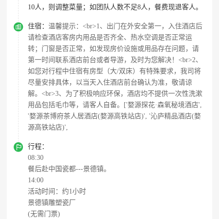
10人，则调整菜量；如团队人数不足8人，餐费现退客人。

住宿：
温馨提示：<br>1、出门在外安全第一，入住酒店后
请检查酒店客房内用品是否齐全、热水空调是否正常运
转；门窗是否正常，如发现房价设施或用品存在问题，请
第一时间联系酒店前台或者导游，及时为您解决！<br>2、
如您对行程中住宿有房型（大/双床）有特殊要求，我司将
尽量安排具体，以当天入住酒店前台确认为准，敬请谅
解。<br>3、为了积极响应环保，酒店均不提供一次性洗漱
用品包括毛巾等，请客人自备。['婺源探花·森氧秘境酒店',
'婺源茶博府茶人居酒店(婺源高铁站店)', '沁庐精品酒店(婺
源高铁站店)',

行程：
08:30
餐后赴中国瓷都---景德镇。
14:00
活动时间：约1小时
景德镇雕塑瓷厂
(无需门票)