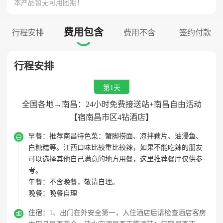
本产品暂无可用团期！
费用包含
行程安排
费用不含
签约付款

行程安排
第1天
全国各地→南昌：24小时免费接送站+南昌自由活动
【宿南昌市区4钻酒店】

早餐：
推荐南昌特色菜：蟹脚捞面、凉拌藕片、油浸鱼、
白糖糕等。江西口味比较重比较辣，如果不能吃辣的朋友
可以选择其他自己满意的地方用餐，这里推荐餐厅仅供参
考。
午餐：
不含晚餐，敬请自理。
晚餐：
晚餐自理

住宿：
1、出门在外安全第一，入住酒店后请检查酒店客房