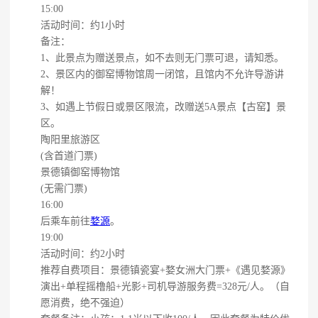
15:00
活动时间：约1小时
备注：
1、此景点为赠送景点，如不去则无门票可退，请知悉。
2、景区内的御窑博物馆周一闭馆，且馆内不允许导游讲
解！
3、如遇上节假日或景区限流，改赠送5A景点【古窑】景
区。
陶阳里旅游区
(含首道门票)
景德镇御窑博物馆
(无需门票)
16:00
后乘车前往
婺源
。
19:00
活动时间：约2小时
推荐自费项目：景德镇瓷宴+婺女洲大门票+《遇见婺源》
演出+单程摇橹船+光影+司机导游服务费=328元/人。（自
愿消费，绝不强迫）