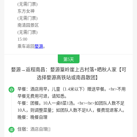
(无需门票)
东方女神
(无需门票)
南清园景区
(无需门票)
15:00
乘车返回
婺源
。
第5天
婺源→返程南昌：婺源篁岭崖上古村落+晒秋人家【可
选择婺源高铁站或南昌散团】

早餐：
酒店用早，儿童（1.4米以下）赠送早餐。<br>不用
早餐无费用可退，请知悉。
午餐：
团餐。10人一桌8菜1汤。<br><br>如团队人数不足
10人，则调整菜量；如团队人数不足8人，餐费现退客人。
晚餐：
晚餐自理

住宿：
酒店自理[]