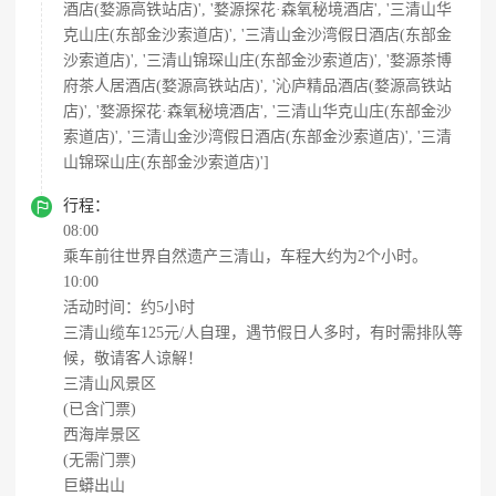
酒店(婺源高铁站店)', '婺源探花·森氧秘境酒店', '三清山华
克山庄(东部金沙索道店)', '三清山金沙湾假日酒店(东部金
沙索道店)', '三清山锦琛山庄(东部金沙索道店)', '婺源茶博
府茶人居酒店(婺源高铁站店)', '沁庐精品酒店(婺源高铁站
店)', '婺源探花·森氧秘境酒店', '三清山华克山庄(东部金沙
索道店)', '三清山金沙湾假日酒店(东部金沙索道店)', '三清
山锦琛山庄(东部金沙索道店)']

行程：
08:00
乘车前往世界自然遗产三清山，车程大约为2个小时。
10:00
活动时间：约5小时
三清山缆车125元/人自理，遇节假日人多时，有时需排队等
候，敬请客人谅解！
三清山风景区
(已含门票)
西海岸景区
(无需门票)
巨蟒出山