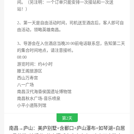
间。（另注明：一个订单只能安排一次接站和一次送
站！）
2、第一天是自由活动时间，司机送至酒店后，客人即可自
由活动，领略英雄南昌。
3、导游会在入住酒店当晚20:00前电话联系您，告知第二天
的集合时间地点，请注意接听。
08:00
游览时间：约4小时
滕王阁旅游区
西山万寿宫
八一广场
南昌汉代海昏侯国遗址博物馆
南昌秋水广场-音乐喷泉
小平小道陈列馆
第2天
南昌→庐山：美庐别墅+含鄱口+庐山瀑布+如琴湖+白居