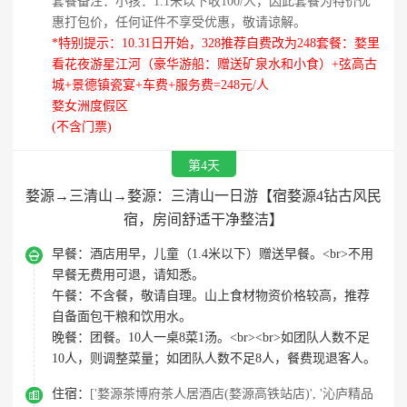
套餐备注：小孩：1.1米以下收100/人，因此套餐为特价优
惠打包价，任何证件不享受优惠，敬请谅解。
*特别提示：10.31日开始，328推荐自费改为248套餐：婺里
看花夜游星江河（豪华游船：赠送矿泉水和小食）+弦高古
城+景德镇瓷宴+车费+服务费=248元/人
婺女洲度假区
(不含门票)
第4天
婺源→三清山→婺源：三清山一日游【宿婺源4钻古风民
宿，房间舒适干净整洁】

早餐：
酒店用早，儿童（1.4米以下）赠送早餐。<br>不用
早餐无费用可退，请知悉。
午餐：
不含餐，敬请自理。山上食材物资价格较高，推荐
自备面包干粮和饮用水。
晚餐：
团餐。10人一桌8菜1汤。<br><br>如团队人数不足
10人，则调整菜量；如团队人数不足8人，餐费现退客人。

住宿：
['婺源茶博府茶人居酒店(婺源高铁站店)', '沁庐精品