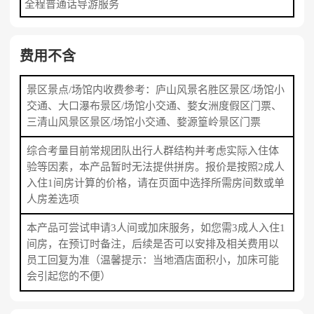
全程普通话导游服务
费用不含
景区景点/场馆内收费参考：庐山风景名胜区景区/场馆小
交通、大口瀑布景区/场馆小交通、婺女洲度假区门票、
三清山风景区景区/场馆小交通、婺源篁岭景区门票
综合考量目前常规团队出行人群结构并考虑实际入住体
验等因素，本产品暂时无法提供拼房。报价是按照2成人
入住1间房计算的价格，请在页面中选择所需房间数或单
人房差选项
本产品可尝试申请3人间或加床服务，如您需3成人入住1
间房，在预订时备注，后续是否可以安排及相关费用以
员工回复为准（温馨提示：当地酒店面积小，加床可能
会引起您的不便）