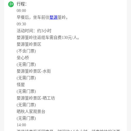

行程：
08:00
早餐后，坐车前往
婺源
篁岭。
09:30
活动时间：约3小时
婺源篁岭往返缆车需自费130元/人。
婺源篁岭景区
(不含门票)
垒心桥
(无需门票)
婺源篁岭景区-水街
(无需门票)
怪屋
(无需门票)
婺源篁岭景区-晒工坊
(无需门票)
晒秋人家观景台
(无需门票)
14:00