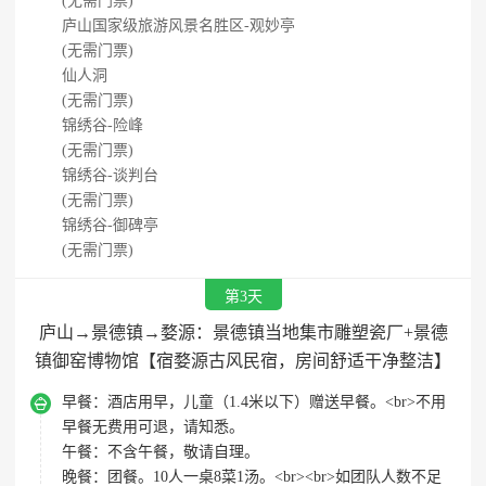
(无需门票)
庐山国家级旅游风景名胜区-观妙亭
(无需门票)
仙人洞
(无需门票)
锦绣谷-险峰
(无需门票)
锦绣谷-谈判台
(无需门票)
锦绣谷-御碑亭
(无需门票)
第3天
庐山→景德镇→婺源：景德镇当地集市雕塑瓷厂+景德
镇御窑博物馆【宿婺源古风民宿，房间舒适干净整洁】

早餐：
酒店用早，儿童（1.4米以下）赠送早餐。<br>不用
早餐无费用可退，请知悉。
午餐：
不含午餐，敬请自理。
晚餐：
团餐。10人一桌8菜1汤。<br><br>如团队人数不足