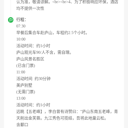
认为准，敬请谅解。<br><br>4、为了积极响应环保，酒店
均不提供一次性

行程：
07:30
早餐后集合车赴庐山，车程约2.5个小时。
10:00
活动时间：约1小时
庐山观光车90/人不含，需自理。
庐山风景名胜区
(已含门票)
11:00
活动时间: 约30分钟
美庐别墅
(无需门票)
13:00
活动时间：约1小时
远眺【五老峰】，李白曾有诗赞曰：“庐山东南五老峰，青
天削出金芙蓉。九江秀色可揽结，吾将此地巢云松。
含鄱口