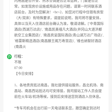
内用品是否齐全、热水空调是否正常运转；门窗是否正
常，如发现房价设施或用品存在问题，请第一时间联系酒
店前台，及时为您解决！<br>2、如您对行程中住宿有房型
（大/双床）有特殊要求，请提前说明，我司将尽量安排，
具体以当天入住酒店前台确认为准，敬请谅解。['中青国际
酒店(西湖万达店)', '南昌凯美禧凡大酒店(井冈山大道洪都
航空工业集团店)', '南昌宾呈国际酒店(青山湖万达广场店)',
'格雷斯精选酒店(南昌滕王阁万寿宫店)', '维也纳智好酒店
(南昌火

行程：
不限
07:00
【今日安排】
1、各地贵宾抵达南昌，我社提供接站服务，昌北机场、南
昌站、南昌西站抵达均可安排接，我司接站工作人员会提
前在火车站/机场等候，接到后安排送您到酒店入住休息。
*专车司机会在出行前一天电话联系您，跟您确定到达时