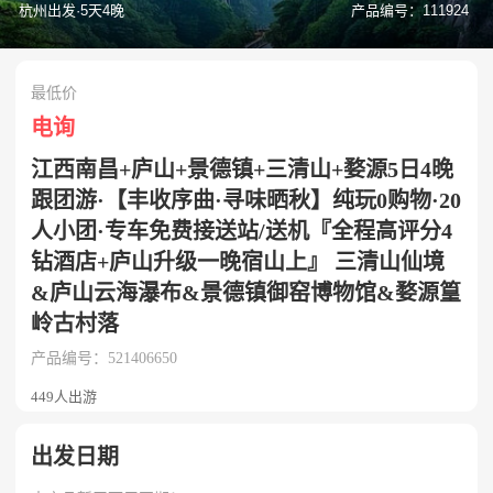
杭州出发·5天4晚
产品编号：111924
最低价
电询
江西南昌+庐山+景德镇+三清山+婺源5日4晚
跟团游·【丰收序曲·寻味晒秋】纯玩0购物·20
人小团·专车免费接送站/送机『全程高评分4
钻酒店+庐山升级一晚宿山上』 三清山仙境
&庐山云海瀑布&景德镇御窑博物馆&婺源篁
岭古村落
产品编号：521406650
449人出游
出发日期