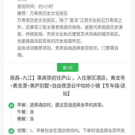
游览时间：约2小时
推荐：万寿宫历史文化街区
万寿宫历史文化街区，除了“复活”江西文化标记万寿宫之
外，还重现三街五巷老南昌的格局，是能代表南昌历史演
变、传统民俗、市井文化和古建筑艺术风格的城市街区，
也是南昌目前现有的历史底蕴所在。
自由活动推荐项目，贵宾自由选择是否前往，门票需自
理。
第3天
南昌--九江】乘高铁前往庐山 ，入住景区酒店，黄龙寺
+黄龙潭+美庐别墅+自由夜游云中牯岭小镇【专车接/送
站】

早餐：
选择酒店时，建议您请选择含早的房型。
午餐：
含
晚餐：
含

住宿：
1、早餐包含在酒店房间内，下单时请选择含双早房