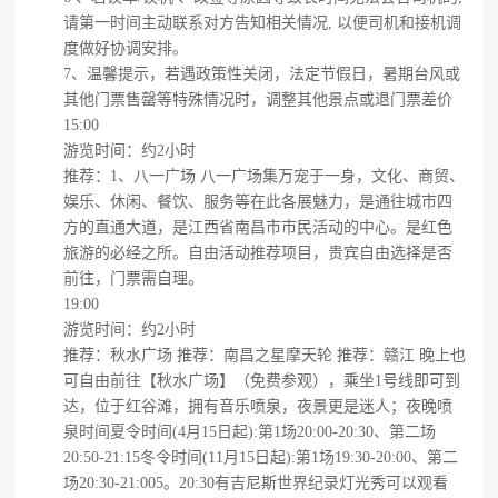
请第一时间主动联系对方告知相关情况, 以便司机和接机调
度做好协调安排。
7、温馨提示，若遇政策性关闭，法定节假日，暑期台风或
其他门票售罄等特殊情况时，调整其他景点或退门票差价
15:00
游览时间：约2小时
推荐：1、八一广场 八一广场集万宠于一身，文化、商贸、
娱乐、休闲、餐饮、服务等在此各展魅力，是通往城市四
方的直通大道，是江西省南昌市市民活动的中心。是红色
旅游的必经之所。自由活动推荐项目，贵宾自由选择是否
前往，门票需自理。
19:00
游览时间：约2小时
推荐：秋水广场 推荐：南昌之星摩天轮 推荐：赣江 晚上也
可自由前往【秋水广场】（免费参观），乘坐1号线即可到
达，位于红谷滩，拥有音乐喷泉，夜景更是迷人；夜晚喷
泉时间夏令时间(4月15日起):第1场20:00-20:30、第二场
20:50-21:15冬令时间(11月15日起):第1场19:30-20:00、第二
场20:30-21:005。20:30有吉尼斯世界纪录灯光秀可以观看