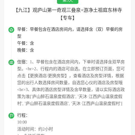
第5天
【九江】观庐山第一奇观三叠泉+游净土祖庭东林寺
【专车】

早餐：
早餐包含在酒店房间内，请选择含（双）早餐的房
型
午餐：
含
晚餐：
含

住宿：
1、早餐包含在酒店房间内，下单时请选择含双早房
型。<br>2、行程内的酒店可自选。在立即预订页面，您可
点击【更换酒店/更换房型】，查看酒店及房型详情，根据
您的出行人数选择房间数量，自选您心仪的酒店及房型哦
<br>3、具体的酒店房型详情及含早数量，请以实际酒店政
策为准['庐山醉石温泉度假酒店', '天沐·江西庐山温泉度假
村', '庐山醉石温泉度假酒店', '天沐·江西庐山温泉度假村']

行程：
10:00
活动时间：约2小时