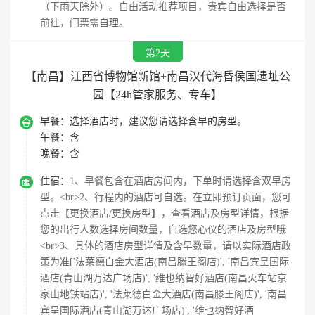
（下雨天除外）。自由活动推荐项目，贵宾自由选择是否
前往，门票需自理。
第2天
【南昌】江西省博物馆新馆+南昌汉代海昏侯国遗址公
园【24h管家服务、专车】

早餐：
选择酒店时，建议您请选择含早的房型。
午餐：
含
晚餐：
含

住宿：
1、早餐包含在酒店房间内，下单时请选择含双早房
型。<br>2、行程内的酒店可自选。在立即预订页面，您可
点击【更换酒店/更换房型】，查看酒店及房型详情，根据
您的出行人数选择房间数量，自选您心仪的酒店及房型哦
<br>3、具体的酒店房型详情及含早数量，请以实际酒店政
策为准['法莱德白金大酒店(南昌滕王阁店)', '南昌宾呈国际
酒店(青山湖万达广场店)', '维也纳智好酒店(南昌火车站京
家山地铁站店)', '法莱德白金大酒店(南昌滕王阁店)', '南昌
宾呈国际酒店(青山湖万达广场店)', '维也纳智好酒