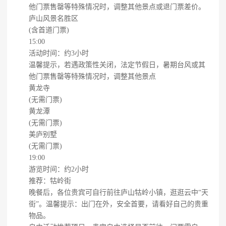
他门票售罄等特殊情况时，调整其他景点或退门票差价。
庐山风景名胜区
(含首道门票)
15:00
活动时间：约3小时
温馨提示，若遇政策性关闭，法定节假日，暑期台风或其
他门票售罄等特殊情况时，调整其他景点
黄龙寺
(无需门票)
黄龙潭
(无需门票)
美庐别墅
(无需门票)
19:00
游览时间：约2小时
推荐：牯岭街
晚餐后，各位贵宾可自行前往庐山牯岭小镇，逛逛云中“天
街”。温馨提示：出门在外，安全首要，请看好自己的贵重
物品。