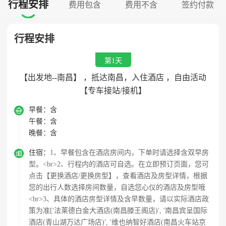
行程安排
费用包含
费用不含
签约付款

行程安排
第1天
【出发地--南昌】 ，抵达南昌，入住酒店 ，自由活动
【专车接站/接机】

早餐：
含
午餐：
含
晚餐：
含

住宿：
1、早餐包含在酒店房间内，下单时请选择含双早房
型。<br>2、行程内的酒店可自选。在立即预订页面，您可
点击【更换酒店/更换房型】，查看酒店及房型详情，根据
您的出行人数选择房间数量，自选您心仪的酒店及房型哦
<br>3、具体的酒店房型详情及含早数量，请以实际酒店政
策为准['法莱德白金大酒店(南昌滕王阁店)', '南昌宾呈国际
酒店(青山湖万达广场店)', '维也纳智好酒店(南昌火车站京