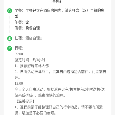
送机】

早餐：
早餐包含在酒店房间内，请选择含（双）早餐的房
型
午餐：
含
晚餐：
晚餐自理

住宿：
酒店自理[]

行程：
09:00
游览时间：约3小时
1、推荐游玩东林大佛
2、自由活动推荐项目，贵宾自由选择是否前往，门票需自
理。
12:00
今日全天自由活动，根据返程火车/机票提前2小时送机/送
站/指定地点 ，结束愉快的旅程。
【温馨提示】
1、返程前请仔细整理好自己的行李物品，请不要有所遗
漏，增加您不必要的麻烦。