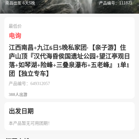
南昌出发·6天5晚
产品编号：111871
最低价
电询
江西南昌+九江6日5晚私家团·【亲子游】住
庐山顶『汉代海昏侯国遗址公园+望江亭观日
落+如琴湖+险峰+三叠泉瀑布+五老峰』 1单1
团【独立专车】
产品编号：649312057
388人出游
出发日期
本产品暂无可用团期！