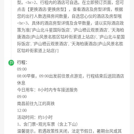
型。<br>2、行程内的酒店可自选。在立即预订页面，您可
点击【更换酒店/更换房型】，查看酒店及房型详情，根据
您的出行人数选择房间数量，自选您心仪的酒店及房型哦
<br>3、具体的酒店房型详情及含早数量，请以实际酒店政
策为准['庐山北斗星国际饭店', '庐山栖云观景酒店', '天海柏
唐酒店(庐山风景名胜区牯岭街索道上站店)', '庐山北斗星国
际饭店', '庐山栖云观景酒店', '天海柏唐酒店(庐山风景名胜
区牯岭街索道上站店)']

行程：
09:00
08:00早餐，09:00出发前往景点游览，行程结束后送回酒店
休息
今日用车：8小时内专车接送服务
09:00
南昌前往九江的高铁
12:00
活动时间：约1小时
1、含门票+观光车票（含上下山）
温馨提示，若遇政策性关闭，法定节假日，暑期台风或其