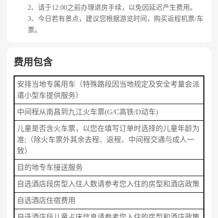
2、请于12:00之前办理退房手续，以免因延迟产生费用。
3、今日若有景点，建议您根据游览时间，购买返程机票/车
票。
费用包含
安排当地专属用车（特殊路段因当地规定及安全考量会派
遣小型车提供服务）
中间程从南昌到九江火车票(G/C高铁/D动车)
儿童是否含火车票，以您在填写订单时选择的儿童年龄为
准;（除火车票外其余去程、返程、中间程交通与成人一
致）
目的地专车接送服务
自选酒店段房型入住人数请参考您入住的房型和酒店政策
自选酒店住宿费用
自选酒店段儿童占床信息请参考您入住的房型和酒店政策