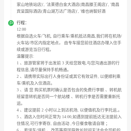
家山地铁站店)', '法莱德白金大酒店(南昌滕王阁店)', '南昌
宾呈国际酒店(青山湖万达广场店)', '维也纳智好酒

行程：
12:00
根据自选火车/飞机, 自行乘车/乘机抵达南昌,我们将在机场/
火车站/市区内指定地点， 由专车接您前往酒店办理入住手
续或游览当日行程。
温馨提示:
1 、旅游管家将于出发前 3 天给您致电,与您沟通出游的行
程信息,请尽量保持手机畅通。
2 、请携带实际出行人身份证或其它有效证件, 以便顺利乘
车/乘机及入住酒店。
3 、请 您 购买机票时确认是否包含的免费行李额 、转机航
班留意转机是否同一个航站楼 、转机行李是否需要重新托
运。
4 、建议提前 2 小时以上到达机场, 以便值机及行李托运,。
5 、酒店入住时间正常为 14:00,如遇到提前抵达无法提前入
住情况,可行李寄存, 自由活动 ,今日餐食敬请自理 ；
6 、若误车/误机 、改签等原因导致长时间无法会合司机的,