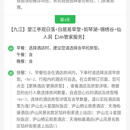
自由活动推荐项目，贵宾自由选择是否前往，门票需自
理。
第4天
【九江】望江亭观日落+白居易草堂+如琴湖+锦绣谷+仙
人洞【24h管家服务】

早餐：
选择酒店时，建议您请选择含早的房型。
午餐：
含
晚餐：
含

住宿：
1、早餐包含在酒店房间内，下单时请选择含双早房
型。<br>2、行程内的酒店可自选。在立即预订页面，您可
点击【更换酒店/更换房型】，查看酒店及房型详情，根据
您的出行人数选择房间数量，自选您心仪的酒店及房型哦
<br>3、具体的酒店房型详情及含早数量，请以实际酒店政
策为准['庐山北斗星国际饭店', '庐山栖云观景酒店', '天海柏
唐酒店(庐山风景名胜区牯岭街索道上站店)', '庐山北斗星国
际饭店', '庐山栖云观景酒店', '天海柏唐酒店(庐山风景名胜
区牯岭街索道上站店)']