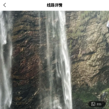

线路详情

2/11